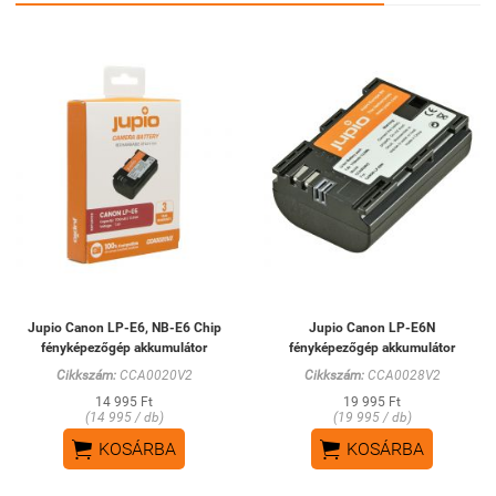
Jupio Canon LP-E6, NB-E6 Chip
Jupio Canon LP-E6N
fényképezőgép akkumulátor
fényképezőgép akkumulátor
Cikkszám:
CCA0020V2
Cikkszám:
CCA0028V2
14 995 Ft
19 995 Ft
(14 995 / db)
(19 995 / db)


KOSÁRBA
KOSÁRBA