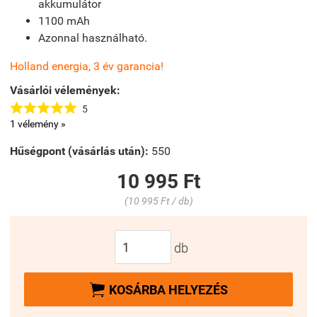
akkumulátor
1100 mAh
Azonnal használható.
Holland energia, 3 év garancia!
Vásárlói vélemények:





5
1 vélemény »
Hűségpont (vásárlás után):
550
10 995 Ft
(10 995 Ft / db)
db

KOSÁRBA HELYEZÉS