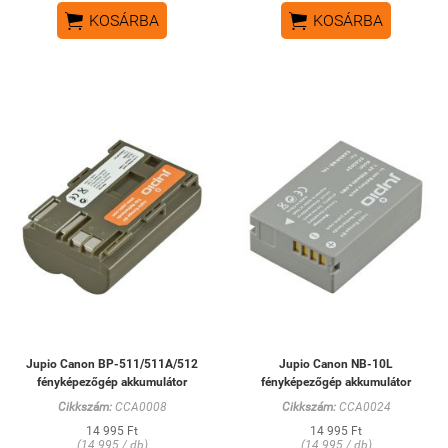


KOSÁRBA
KOSÁRBA
Jupio Canon BP-511/511A/512
Jupio Canon NB-10L
fényképezőgép akkumulátor
fényképezőgép akkumulátor
Cikkszám:
CCA0008
Cikkszám:
CCA0024
14 995 Ft
14 995 Ft
(14 995 / db)
(14 995 / db)