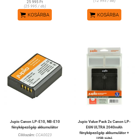
(12 995 / db)
25 995 Ft
(25 995 / db)


KOSÁRBA
KOSÁRBA
Jupio Canon LP-E10, NB-E10
Jupio Value Pack 2x Canon LP-
fényképezőgép akkumulátor
E6N ULTRA 2040mAh
fényképezőgép akkumulátor +
Cikkszám:
CCA0023
USB töltő