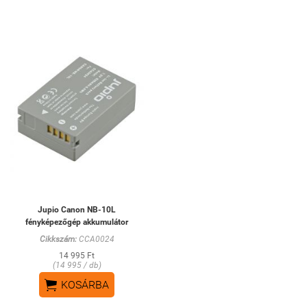
Jupio Canon NB-10L
fényképezőgép akkumulátor
Cikkszám:
CCA0024
14 995 Ft
(14 995 / db)

KOSÁRBA