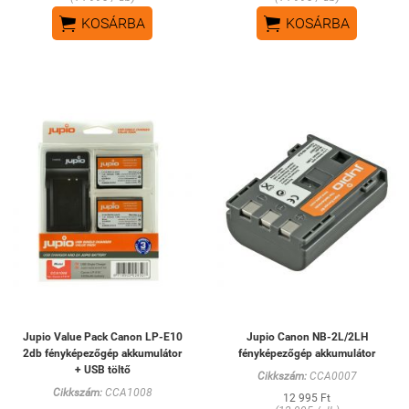


KOSÁRBA
KOSÁRBA
Jupio Value Pack Canon LP-E10
Jupio Canon NB-2L/2LH
2db fényképezőgép akkumulátor
fényképezőgép akkumulátor
+ USB töltő
Cikkszám:
CCA0007
Cikkszám:
CCA1008
12 995 Ft