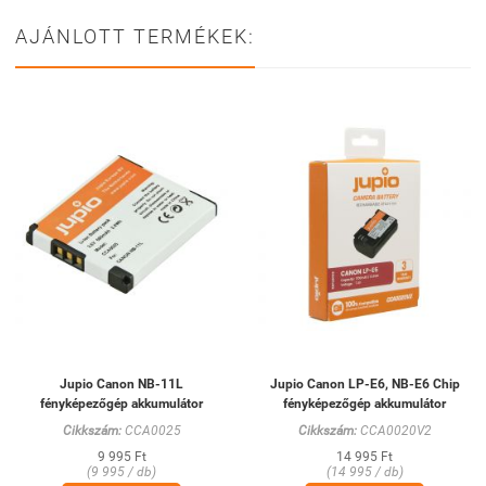
AJÁNLOTT TERMÉKEK:
Jupio Canon NB-11L
Jupio Canon LP-E6, NB-E6 Chip
fényképezőgép akkumulátor
fényképezőgép akkumulátor
Cikkszám:
CCA0025
Cikkszám:
CCA0020V2
9 995 Ft
14 995 Ft
(9 995 / db)
(14 995 / db)