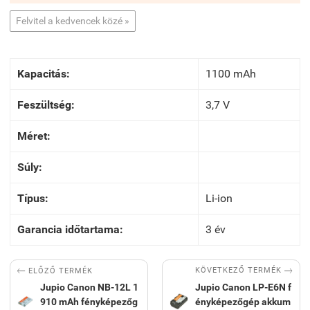
Felvitel a kedvencek közé »
Kapacitás:
1100 mAh
Feszültség:
3,7 V
Méret:
Súly:
Típus:
Li-ion
Garancia időtartama:
3 év


KÖVETKEZŐ TERMÉK
ELŐZŐ TERMÉK
Jupio Canon NB-12L 1
Jupio Canon LP-E6N f
910 mAh fényképezőg
ényképezőgép akkum