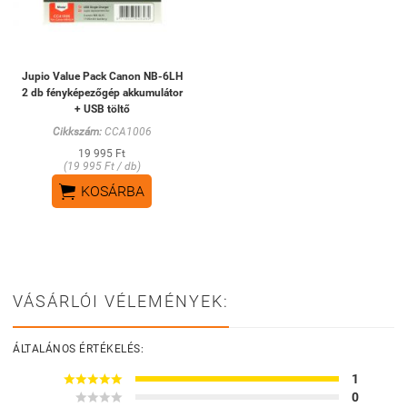
Jupio Value Pack Canon NB-6LH
2 db fényképezőgép akkumulátor
+ USB töltő
Cikkszám:
CCA1006
19 995 Ft
(19 995 Ft / db)

KOSÁRBA
VÁSÁRLÓI VÉLEMÉNYEK:
ÁLTALÁNOS ÉRTÉKELÉS:





1




0