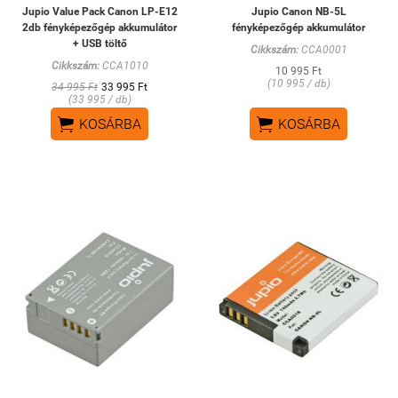
Jupio Value Pack Canon LP-E12
Jupio Canon NB-5L
2db fényképezőgép akkumulátor
fényképezőgép akkumulátor
+ USB töltő
Cikkszám:
CCA0001
Cikkszám:
CCA1010
10 995 Ft
(10 995 / db)
34 995 Ft
33 995 Ft
(33 995 / db)


KOSÁRBA
KOSÁRBA