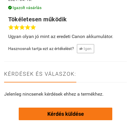
Igazolt vásárlás

Tökéletesen működik





Ugyan olyan jó mint az eredeti Canon akkumulátor.
Hasznosnak tartja ezt az értékelést?
Igen

KÉRDÉSEK ÉS VÁLASZOK:
Jelenleg nincsenek kérdések ehhez a termékhez.
Kérdés küldése