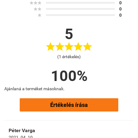



0


0

0
5





(1 értékelés)
100%
Ajánlaná a terméket másoknak.
Értékelés írása
Péter Varga
2021. 04. 10.