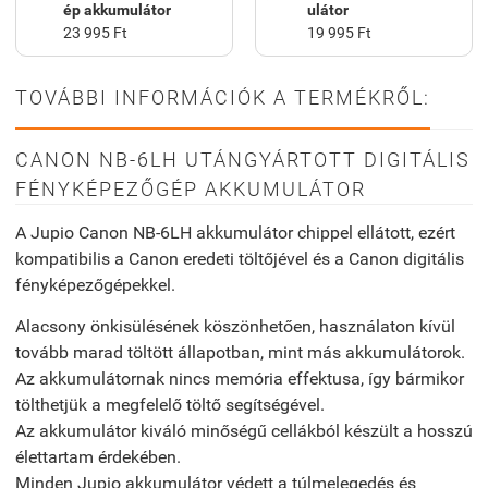
ép akkumulátor
ulátor
23 995 Ft
19 995 Ft
TOVÁBBI INFORMÁCIÓK A TERMÉKRŐL:
CANON NB-6LH UTÁNGYÁRTOTT DIGITÁLIS
FÉNYKÉPEZŐGÉP AKKUMULÁTOR
A Jupio Canon NB-6LH akkumulátor chippel ellátott, ezért
kompatibilis a Canon eredeti töltőjével és a Canon digitális
fényképezőgépekkel.
Alacsony önkisülésének köszönhetően, használaton kívül
tovább marad töltött állapotban, mint más akkumulátorok.
Az akkumulátornak nincs memória effektusa, így bármikor
tölthetjük a megfelelő töltő segítségével.
Az akkumulátor kiváló minőségű cellákból készült a hosszú
élettartam érdekében.
Minden Jupio akkumulátor védett a túlmelegedés és