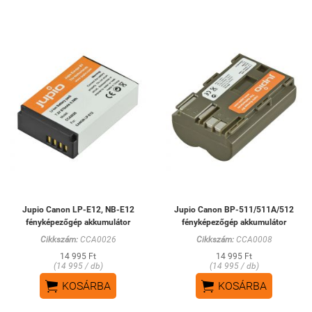
Jupio Canon LP-E12, NB-E12
Jupio Canon BP-511/511A/512
fényképezőgép akkumulátor
fényképezőgép akkumulátor
Cikkszám:
CCA0026
Cikkszám:
CCA0008
14 995 Ft
14 995 Ft
(14 995 / db)
(14 995 / db)


KOSÁRBA
KOSÁRBA