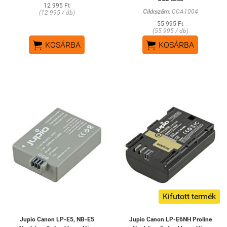
12 995 Ft
Cikkszám:
CCA1004
(12 995 / db)
55 995 Ft
(55 995 / db)


KOSÁRBA
KOSÁRBA
Kifutott termék
Jupio Canon LP-E5, NB-E5
Jupio Canon LP-E6NH Proline