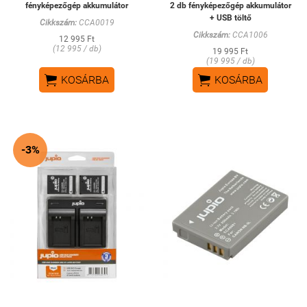
fényképezőgép akkumulátor
2 db fényképezőgép akkumulátor
+ USB töltő
Cikkszám:
CCA0019
Cikkszám:
CCA1006
12 995 Ft
(12 995 / db)
19 995 Ft
(19 995 / db)


KOSÁRBA
KOSÁRBA
-3%