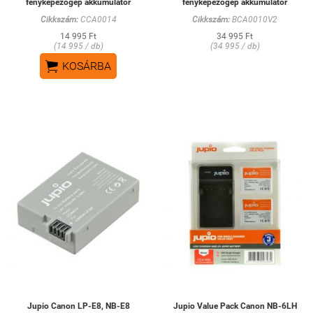
fényképezőgép akkumulátor
fényképezőgép akkumulátor
Cikkszám:
CCA0014
Cikkszám:
BCA0010V2
14 995 Ft
34 995 Ft
(14 995 / db)
(34 995 / db)

KOSÁRBA
Jupio Canon LP-E8, NB-E8
Jupio Value Pack Canon NB-6LH