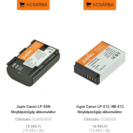


KOSÁRBA
KOSÁRBA
Jupio Canon LP-E6N
Jupio Canon LP-E12, NB-E12
fényképezőgép akkumulátor
fényképezőgép akkumulátor
Cikkszám:
CCA0028V2
Cikkszám:
CCA0026
19 995 Ft
14 995 Ft
(19 995 / db)
(14 995 / db)