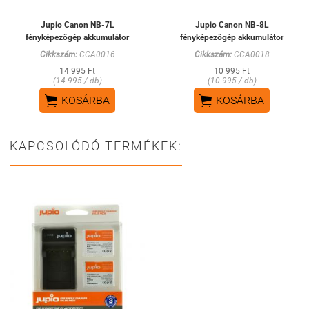
Jupio Canon NB-7L
Jupio Canon NB-8L
fényképezőgép akkumulátor
fényképezőgép akkumulátor
Cikkszám:
CCA0016
Cikkszám:
CCA0018
14 995 Ft
10 995 Ft
(14 995 / db)
(10 995 / db)


KOSÁRBA
KOSÁRBA
KAPCSOLÓDÓ TERMÉKEK: