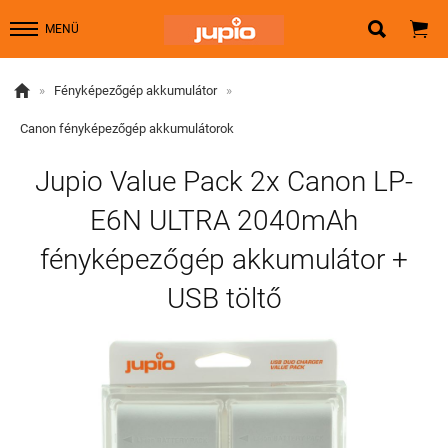


MENÜ

»
Fényképezőgép akkumulátor
»
Canon fényképezőgép akkumulátorok
Jupio Value Pack 2x Canon LP-
E6N ULTRA 2040mAh
fényképezőgép akkumulátor +
USB töltő