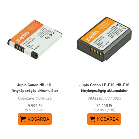
Jupio Canon NB-11L
Jupio Canon LP-E10, NB-E10
fényképezőgép akkumulátor
fényképezőgép akkumulátor
Cikkszám:
CCA0025
Cikkszám:
CCA0023
9 995 Ft
12 995 Ft
(9 995 / db)
(12 995 / db)


KOSÁRBA
KOSÁRBA