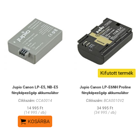
Kifutott termék
Jupio Canon LP-E5, NB-E5
Jupio Canon LP-E6NH Proline
fényképezőgép akkumulátor
fényképezőgép akkumulátor
Cikkszám:
CCA0014
Cikkszám:
BCA0010V2
14 995 Ft
34 995 Ft
(14 995 / db)
(34 995 / db)

KOSÁRBA