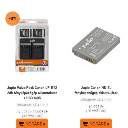
-3%
Jupio Value Pack Canon LP-E12
Jupio Canon NB-5L
2db fényképezőgép akkumulátor
fényképezőgép akkumulátor
+ USB töltő
Cikkszám:
CCA0001
Cikkszám:
CCA1010
10 995 Ft
(10 995 / db)
34 995 Ft
33 995 Ft
(33 995 / db)


KOSÁRBA
KOSÁRBA