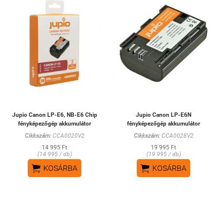
Jupio Canon LP-E6, NB-E6 Chip
Jupio Canon LP-E6N
fényképezőgép akkumulátor
fényképezőgép akkumulátor
Cikkszám:
CCA0020V2
Cikkszám:
CCA0028V2
14 995 Ft
19 995 Ft
(14 995 / db)
(19 995 / db)


KOSÁRBA
KOSÁRBA