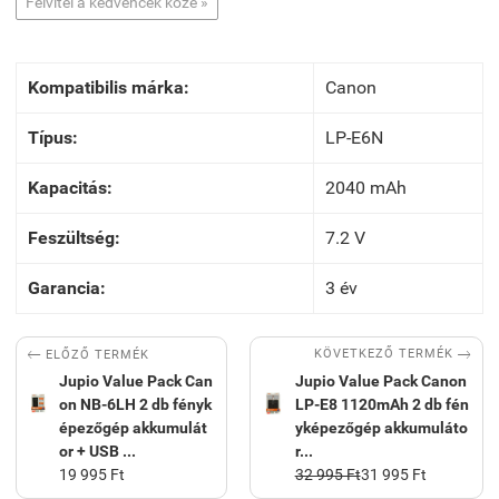
Felvitel a kedvencek közé »
Kompatibilis márka:
Canon
Típus:
LP-E6N
Kapacitás:
2040 mAh
Feszültség:
7.2 V
Garancia:
3 év


KÖVETKEZŐ TERMÉK
ELŐZŐ TERMÉK
Jupio Value Pack Can
Jupio Value Pack Canon
on NB-6LH 2 db fényk
LP-E8 1120mAh 2 db fén
épezőgép akkumulát
yképezőgép akkumuláto
or + USB ...
r...
19 995 Ft
32 995 Ft
31 995 Ft