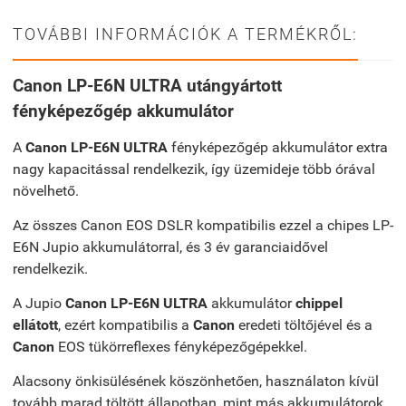
TOVÁBBI INFORMÁCIÓK A TERMÉKRŐL:
Canon LP-E6N ULTRA utángyártott
fényképezőgép akkumulátor
A
Canon LP-E6N ULTRA
fényképezőgép akkumulátor extra
nagy kapacitással rendelkezik, így üzemideje több órával
növelhető.
Az összes Canon EOS DSLR kompatibilis ezzel a chipes LP-
E6N Jupio akkumulátorral, és 3 év garanciaidővel
rendelkezik.
A Jupio
Canon LP-E6N ULTRA
akkumulátor
chippel
ellátott
, ezért kompatibilis a
Canon
eredeti töltőjével és a
Canon
EOS tükörreflexes fényképezőgépekkel.
Alacsony önkisülésének köszönhetően, használaton kívül
tovább marad töltött állapotban, mint más akkumulátorok.