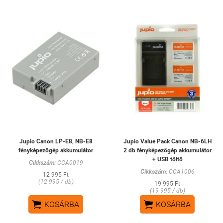
Jupio Canon LP-E8, NB-E8
Jupio Value Pack Canon NB-6LH
fényképezőgép akkumulátor
2 db fényképezőgép akkumulátor
+ USB töltő
Cikkszám:
CCA0019
Cikkszám:
CCA1006
12 995 Ft
(12 995 / db)
19 995 Ft
(19 995 / db)


KOSÁRBA
KOSÁRBA