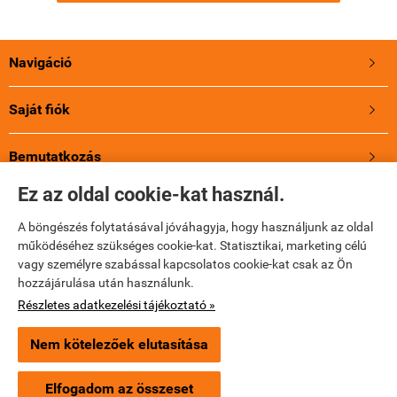
Navigáció

Saját fiók

Bemutatkozás

Ez az oldal cookie-kat használ.
A Jupioról
A böngészés folytatásával jóváhagyja, hogy használjunk az oldal
működéséhez szükséges cookie-kat. Statisztikai, marketing célú
Holland energia, 3 év Garancia!
vagy személyre szabással kapcsolatos cookie-kat csak az Ön
hozzájárulása után használunk.
Elérhetőségek

Részletes adatkezelési tájékoztató »
Nem kötelezőek elutasítása
×
Ajánlott termék
jupio-akku.hu -
AdvesPhotoShop Kft.
-
ÁSZF
-
Adatkezelési tájékoztató
Jupio USB Octo Charger 8db AA/AAA elem egyidejű
töltésére
Elfogadom az összeset
Webáruház készítés
a StartÜzlettel.