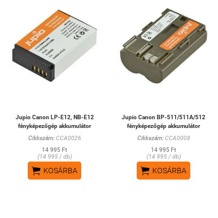
Jupio Canon LP-E12, NB-E12
Jupio Canon BP-511/511A/512
fényképezőgép akkumulátor
fényképezőgép akkumulátor
Cikkszám:
CCA0026
Cikkszám:
CCA0008
14 995 Ft
14 995 Ft
(14 995 / db)
(14 995 / db)


KOSÁRBA
KOSÁRBA