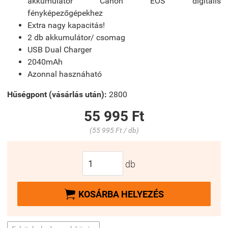
akkumulátor Canon EOS digitális
fényképezőgépekhez
Extra nagy kapacitás!
2 db akkumulátor/ csomag
USB Dual Charger
2040mAh
Azonnal hasznáható
Hűségpont (vásárlás után):
2800
55 995 Ft
(55 995 Ft / db)
db

KOSÁRBA HELYEZÉS