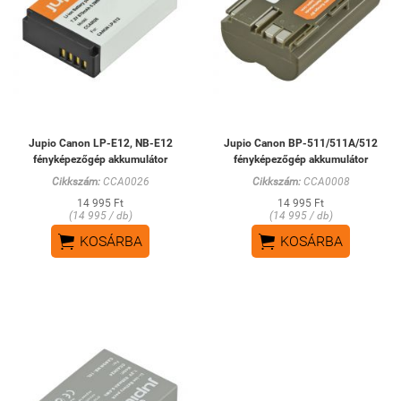
Jupio Canon LP-E12, NB-E12
Jupio Canon BP-511/511A/512
fényképezőgép akkumulátor
fényképezőgép akkumulátor
Cikkszám:
CCA0026
Cikkszám:
CCA0008
14 995 Ft
14 995 Ft
(14 995 / db)
(14 995 / db)


KOSÁRBA
KOSÁRBA