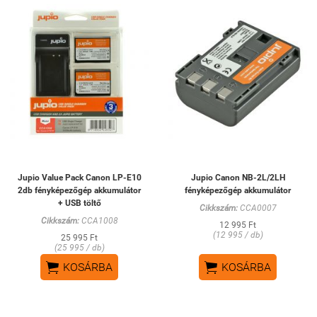
Jupio Value Pack Canon LP-E10
Jupio Canon NB-2L/2LH
2db fényképezőgép akkumulátor
fényképezőgép akkumulátor
+ USB töltő
Cikkszám:
CCA0007
Cikkszám:
CCA1008
12 995 Ft
(12 995 / db)
25 995 Ft
(25 995 / db)


KOSÁRBA
KOSÁRBA