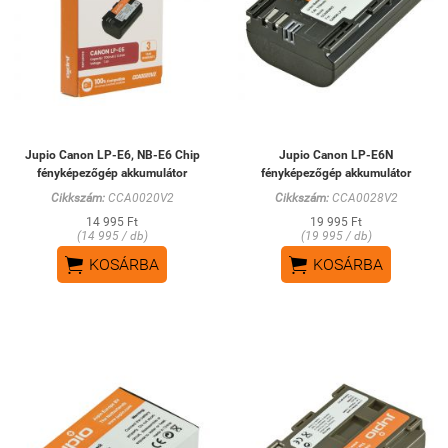
Jupio Canon LP-E6, NB-E6 Chip
Jupio Canon LP-E6N
fényképezőgép akkumulátor
fényképezőgép akkumulátor
Cikkszám:
CCA0020V2
Cikkszám:
CCA0028V2
14 995 Ft
19 995 Ft
(14 995 / db)
(19 995 / db)


KOSÁRBA
KOSÁRBA