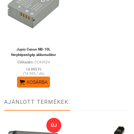
Jupio Canon NB-10L
fényképezőgép akkumulátor
Cikkszám:
CCA0024
14 995 Ft
(14 995 / db)

KOSÁRBA
AJÁNLOTT TERMÉKEK:
ÚJ