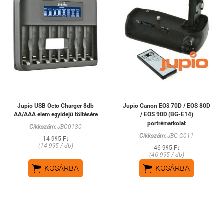
Jupio USB Octo Charger 8db
Jupio Canon EOS 70D / EOS 80D
AA/AAA elem egyidejű töltésére
/ EOS 90D (BG-E14)
portrémarkolat
Cikkszám:
JBC0130
Cikkszám:
JBG-C011
14 995 Ft
(14 995 / db)
46 995 Ft
(46 995 / db)


KOSÁRBA
KOSÁRBA