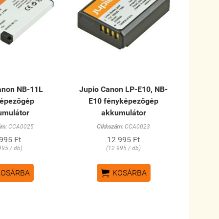
anon NB-11L
Jupio Canon LP-E10, NB-
képezőgép
E10 fényképezőgép
umulátor
akkumulátor
ám:
CCA0025
Cikkszám:
CCA0023
995 Ft
12 995 Ft
995 / db)
(12 995 / db)

KOSÁRBA
KOSÁRBA