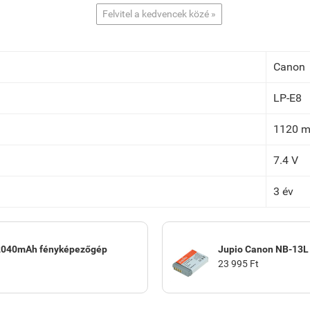
Felvitel a kedvencek közé »
Canon
LP-E8
1120 
7.4 V
3 év
 2040mAh fényképezőgép
Jupio Canon NB-13L
23 995 Ft