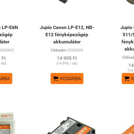
n LP-E6N
Jupio Canon LP-E12, NB-
Jupio
zőgép
E12 fényképezőgép
511/
átor
akkumulátor
fény
akk
A0028V2
Cikkszám:
CCA0026
 Ft
14 995 Ft
Cikksz
 db)
(14 995 / db)
14
(14


ÁRBA
KOSÁRBA