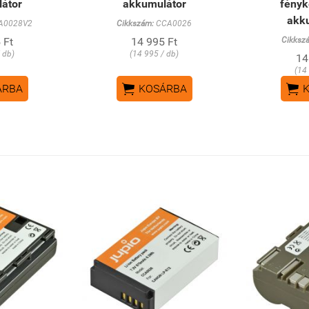
átor
akkumulátor
fény
akk
A0028V2
Cikkszám:
CCA0026
 Ft
14 995 Ft
Cikksz
 db)
(14 995 / db)
14
(14


ÁRBA
KOSÁRBA