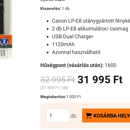
Kiszerelés:
1 db
Canon LP-E8 utánygyártott fény
2 db LP-E8 akkumulátor/ csomag
USB Dual Charger
1120mAh
Azonnal használható
Hűségpont (vásárlás után):
1600
31 995 Ft
32 995 Ft
(31 995 Ft / db)
Megtakarítás:
1 000 Ft

KOSÁRBA HELY
db