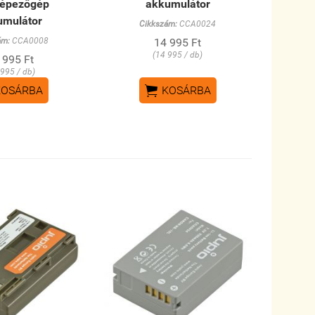
képezőgép
akkumulátor
umulátor
Cikkszám:
CCA0024
ám:
CCA0008
14 995 Ft
(14 995 / db)
 995 Ft
 995 / db)

KOSÁRBA
KOSÁRBA