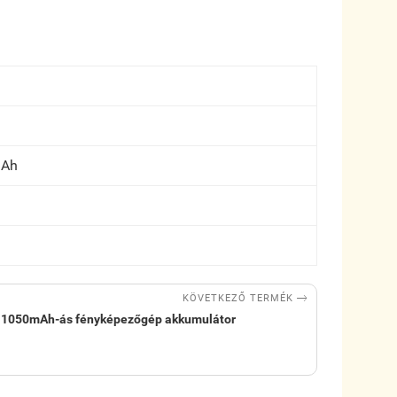
mAh

KÖVETKEZŐ TERMÉK
 1050mAh-ás fényképezőgép akkumulátor