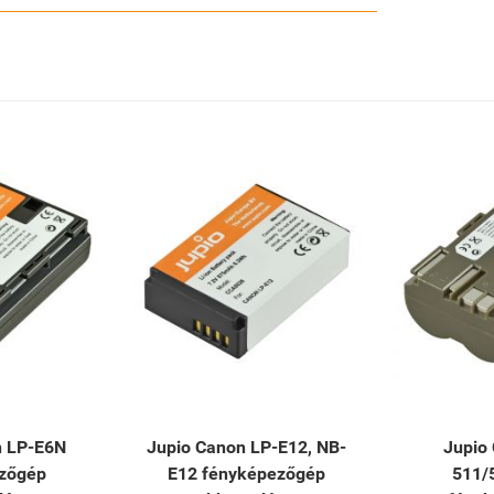
n LP-E6N
Jupio Canon LP-E12, NB-
Jupio
zőgép
E12 fényképezőgép
511/