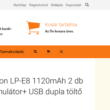

Nyitólap
Regisztráció
Belépés
Kapcsolat

Kosár tartalma
tt banki-
Az Ön kosara
üres
.
en
Termékvideók



non LP-E8 1120mAh 2 db
látor+ USB dupla töltő