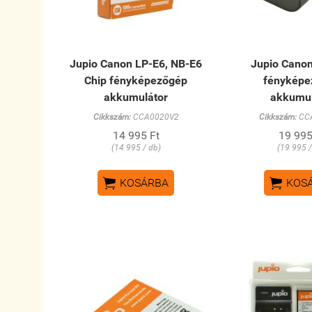
Jupio Canon LP-E6, NB-E6
Jupio Cano
Chip fényképezőgép
fényképe
akkumulátor
akkumul
Cikkszám:
CCA0020V2
Cikkszám:
CC
14 995 Ft
19 995
(14 995 / db)
(19 995 /


KOSÁRBA
KOS