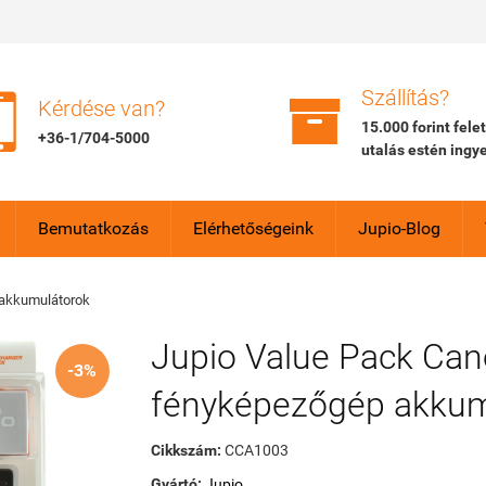


Szállítás?
Kérdése van?
15.000 forint fele
+36-1/704-5000
utalás estén ingy
Bemutatkozás
Elérhetőségeink
Jupio-Blog
akkumulátorok
Jupio Value Pack Ca
-3%
fényképezőgép akkumu
Cikkszám:
CCA1003
Gyártó:
Jupio