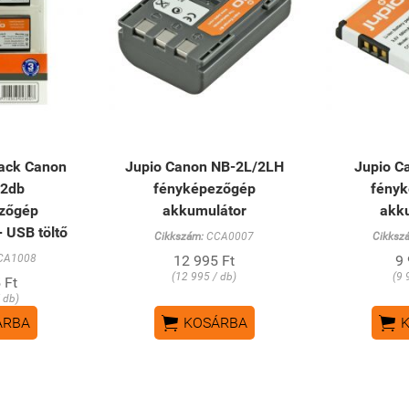
Pack Canon
Jupio Canon NB-2L/2LH
Jupio C
 2db
fényképezőgép
fény
zőgép
akkumulátor
akk
 USB töltő
Cikkszám:
CCA0007
Cikksz
CA1008
12 995 Ft
9 
(12 995 / db)
(9 
 Ft
 db)


ÁRBA
KOSÁRBA