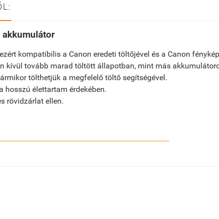
L:
 akkumulátor
ezért kompatibilis a Canon eredeti töltőjével és a Canon fényké
 kívül tovább marad töltött állapotban, mint más akkumulátor
mikor tölthetjük a megfelelő töltő segítségével.
 a hosszú élettartam érdekében.
 rövidzárlat ellen.