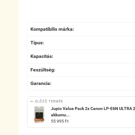
Kompatibilis márka:
Típus:
Kapacitás:
Feszültség:
Garancia:

ELŐZŐ TERMÉK
Jupio Value Pack 2x Canon LP-E6N ULTRA
akkumu...
55 995 Ft