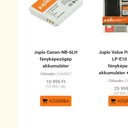
Jupio Canon-NB-6LH
Jupio Value 
fényképezőgép
LP-E10
akkumulátor
fényképe
akkumulátor +
Cikkszám:
CCA0027
10 995 Ft
Cikkszám:
C
(10 995 / db)
25 995
(25 995 /


KOSÁRBA
KOS