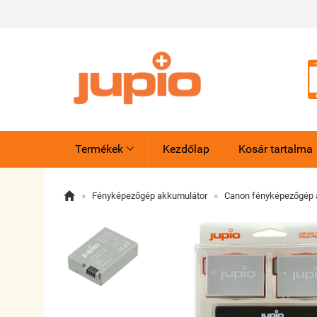
Termékek
Kezdőlap
Kosár tartalma


»
Fényképezőgép akkumulátor
»
Canon fényképezőgép 