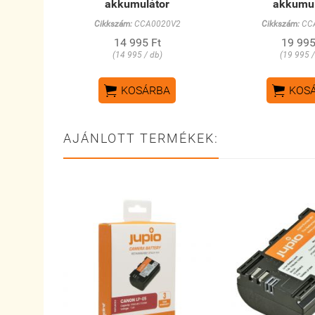
akkumulátor
akkumul
Cikkszám:
CCA0020V2
Cikkszám:
CC
14 995 Ft
19 995
(14 995 / db)
(19 995 /


KOSÁRBA
KOS
AJÁNLOTT TERMÉKEK: