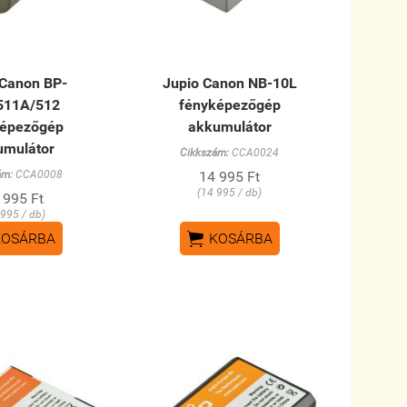
 Canon BP-
Jupio Canon NB-10L
511A/512
fényképezőgép
képezőgép
akkumulátor
umulátor
Cikkszám:
CCA0024
ám:
CCA0008
14 995 Ft
(14 995 / db)
 995 Ft
 995 / db)

KOSÁRBA
KOSÁRBA