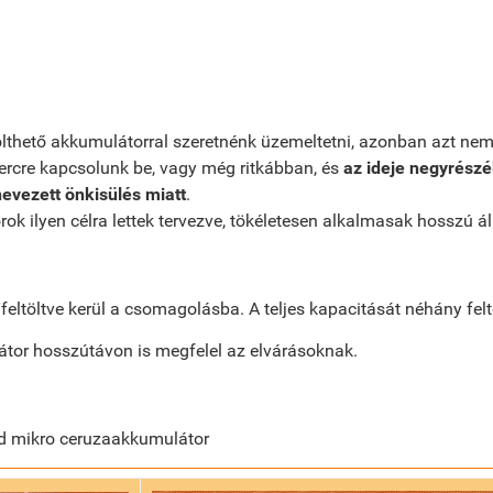
tölthető akkumulátorral szeretnénk üzemeltetni, azonban azt n
percre kapcsolunk be, vagy még ritkábban, és
az ideje negyrész
nevezett önkisülés miatt
.
k ilyen célra lettek tervezve, tökéletesen alkalmasak hosszú ál
ltöltve kerül a csomagolásba. A teljes kapacitását néhány feltölt
átor hosszútávon is megfelel az elvárásoknak.
id mikro ceruzaakkumulátor