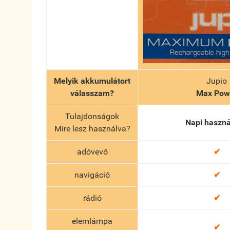
Melyik akkumulátort
Jupio
válasszam?
Max
Pow
Tulajdonságok
Napi haszná
Mire lesz használva?
adóvevő
✔
navigáció
✔
rádió
✔
elemlámpa
✔