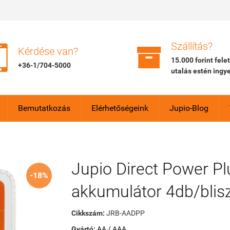


Szállítás?
Kérdése van?
15.000 forint fele
+36-1/704-5000
utalás estén ingy
Bemutatkozás
Elérhetőségeink
Jupio-Blog
Jupio Direct Power P
-18%
akkumulátor 4db/blisz
Cikkszám:
JRB-AADPP
Gyártó:
AA / AAA