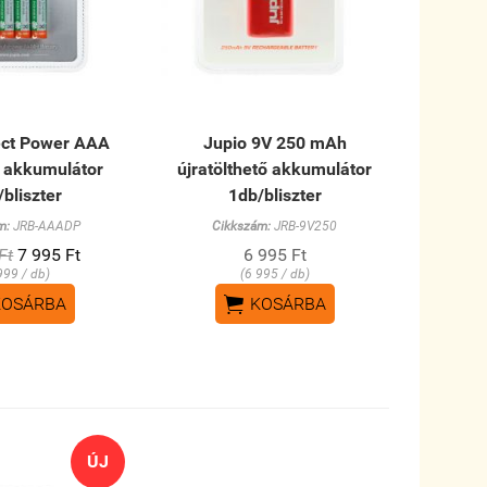
ect Power AAA
Jupio 9V 250 mAh
 akkumulátor
újratölthető akkumulátor
/bliszter
1db/bliszter
m:
JRB-AAADP
Cikkszám:
JRB-9V250
Ft
7 995 Ft
6 995 Ft
999 / db)
(6 995 / db)

KOSÁRBA
KOSÁRBA
ÚJ