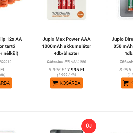
lip 12x AA
Jupio Max Power AAA
Jupio Dir
r tartó
1000mAh akkumulátor
850 mAh
r nélkül)
4db/bliszter
4db
PC0010
Cikkszám:
JRB-AAA1000
Cikkszá
 Ft
8 995 Ft
7 995 Ft
8 995 
 db)
(1 999 / db)
(1 


ÁRBA
KOSÁRBA
ÚJ