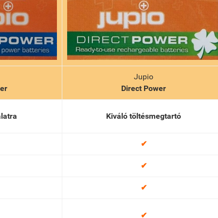
Jupio
er
Direct
Power
latra
Kiváló töltésmegtartó
✔
✔
✔
✔