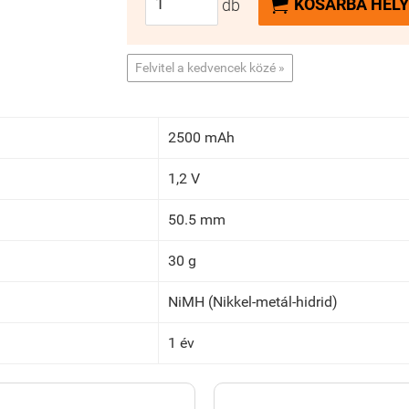

KOSÁRBA HELY
db
Felvitel a kedvencek közé »
2500 mAh
1,2 V
50.5 mm
30 g
NiMH (Nikkel-metál-hidrid)
1 év