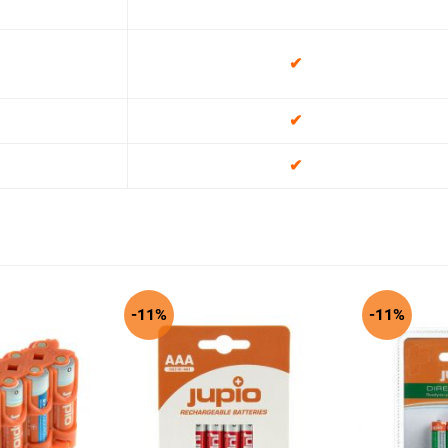
✔
✔
✔
-11%
-11%