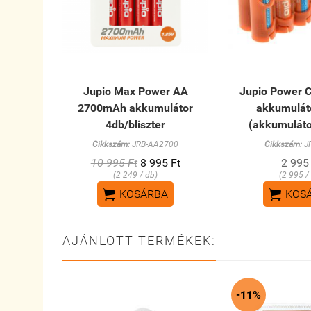
Jupio Max Power AA
Jupio Power C
2700mAh akkumulátor
akkumuláto
4db/bliszter
(akkumuláto
Cikkszám:
JRB-AA2700
Cikkszám:
J
10 995 Ft
8 995 Ft
2 995
(2 249 / db)
(2 995 /


KOSÁRBA
KOS
AJÁNLOTT TERMÉKEK:
-11%