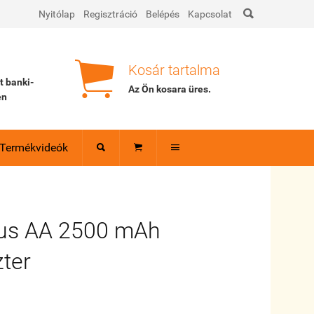

Nyitólap
Regisztráció
Belépés
Kapcsolat

Kosár tartalma
tt banki-
Az Ön kosara
üres
.
en
Termékvideók



lus AA 2500 mAh
ter