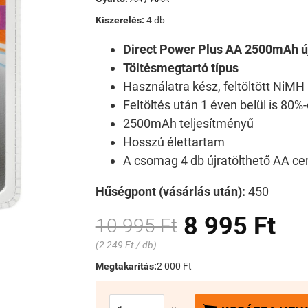
Kiszerelés:
4 db
Direct Power Plus AA 2500mAh ú
Töltésmegtartó típus
Használatra kész, feltöltött NiM
Feltöltés után 1 éven belül is 80%-
2500mAh teljesítményű
Hosszú élettartam
A csomag 4 db újratölthető AA ce
Hűségpont (vásárlás után):
450
8 995 Ft
10 995 Ft
(2 249 Ft / db)
Megtakarítás:
2 000 Ft