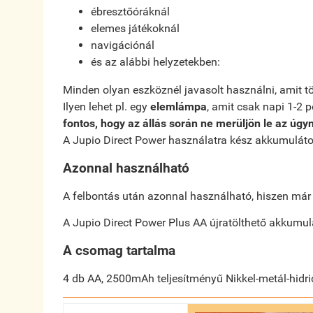
ébresztőóráknál
elemes játékoknál
navigációnál
és az alábbi helyzetekben:
Minden olyan eszköznél javasolt használni, amit 
Ilyen lehet pl. egy
elemlámpa
, amit csak napi 1-2 
fontos, hogy az állás során ne merüljön le az úgy
A Jupio Direct Power használatra kész akkumulátoro
Azonnal használható
A felbontás után azonnal használható, hiszen már fe
A Jupio Direct Power Plus AA újratölthető akkumul
A csomag tartalma
4 db AA, 2500mAh teljesítményű Nikkel-metál-hidr