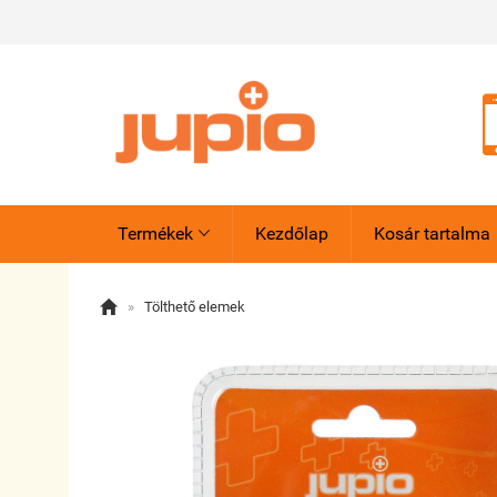
Termékek
Kezdőlap
Kosár tartalma


»
Tölthető elemek