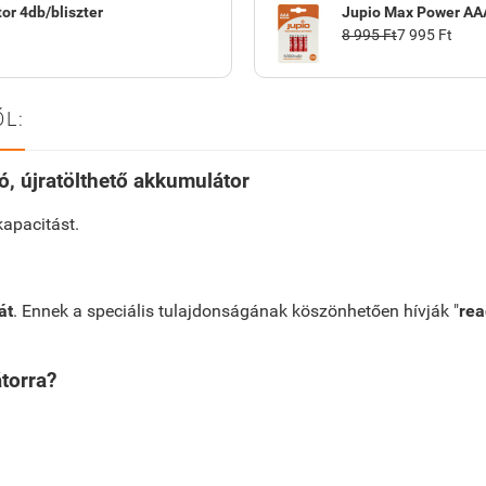
or 4db/bliszter
Jupio Max Power AA
8 995 Ft
7 995 Ft
L:
ó, újratölthető akkumulátor
kapacitást.
át
. Ennek a speciális tulajdonságának köszönhetően hívják "
rea
torra?