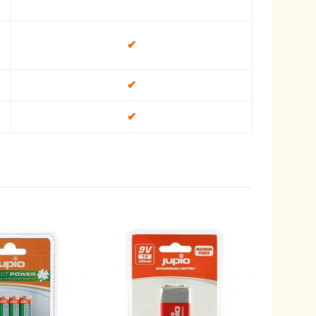
✔
✔
✔