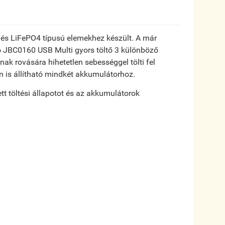
on és LiFePO4 típusú elemekhez készült. A már
o JBC0160 USB Multi gyors töltő 3 különböző
nak rovására hihetetlen sebességgel tölti fel
lön is állítható mindkét akkumulátorhoz.
ett töltési állapotot és az akkumulátorok