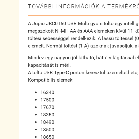
TOVÁBBI INFORMÁCIÓK A TERMÉKRŐ
A Jupio JBC0160 USB Multi gyors töltő egy intellig
megszokott Ni-MH AA és AAA elemeken kívül 11 kül
töltési sebességgel rendelkezik. A lassú töltéssel (
elemeit. Normál töltést (1 A) azoknak javasoljuk, a
Mindez egy nagyon jól látható, háttérvilágítással el
kapacitását is méri.
A töltő USB Type-C porton keresztül üzemeltethető
Kompatibilis elemek:
16340
17500
17670
18350
18490
18500
18650