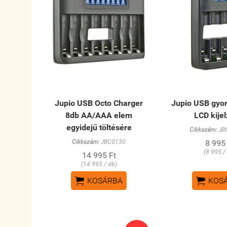
Jupio USB Octo Charger
Jupio USB gyor
8db AA/AAA elem
LCD kije
egyidejű töltésére
Cikkszám:
JB
Cikkszám:
JBC0130
8 995
(8 995 /
14 995 Ft
(14 995 / db)


KOSÁRBA
KOS