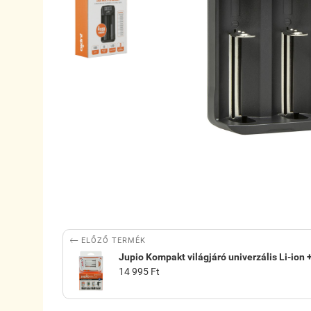

ELŐZŐ TERMÉK
Jupio Kompakt világjáró univerzális Li-ion
14 995 Ft