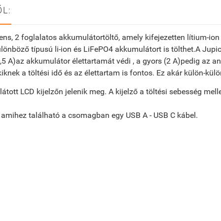
L:
ens, 2 foglalatos akkumulátortöltő, amely kifejezetten lítium-i
önböző típusú li-ion és LiFePO4 akkumulátort is tölthet.A Jupi
0,5 A)az akkumulátor élettartamát védi , a gyors (2 A)pedig az an
kiknek a töltési idő és az élettartam is fontos. Ez akár külön-kü
látott LCD kijelzőn jelenik meg. A kijelző a töltési sebesség mell
, amihez található a csomagban egy USB A - USB C kábel.