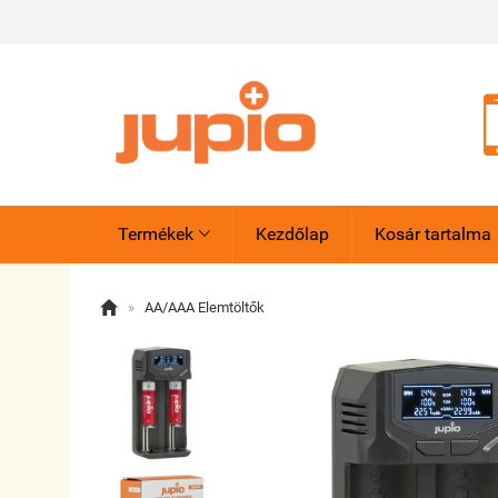
Termékek
Kezdőlap
Kosár tartalma


»
AA/AAA Elemtöltők