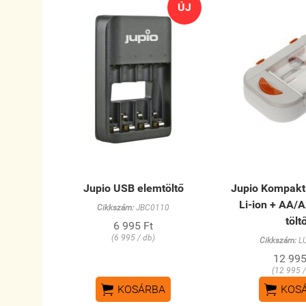
ÚJ
Jupio USB elemtöltő
Jupio Kompakt 
Li-ion + AA/
Cikkszám:
JBC0110
tölt
6 995 Ft
(6 995 / db)
Cikkszám:
L
12 995
(12 995 /


KOSÁRBA
KOS