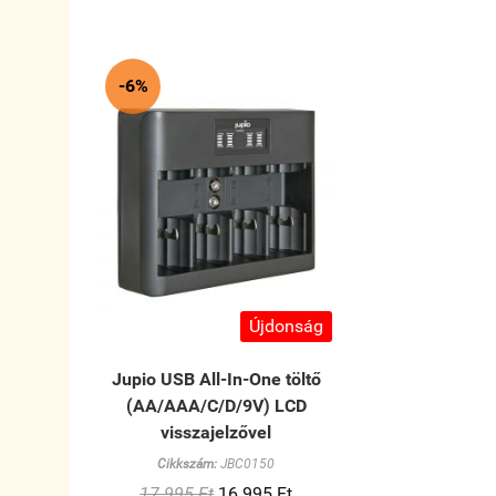
-6%
Újdonság
Jupio USB All-In-One töltő
(AA/AAA/C/D/9V) LCD
visszajelzővel
Cikkszám:
JBC0150
17 995 Ft
16 995 Ft