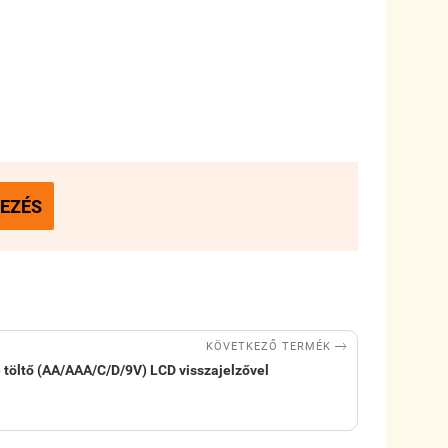
EZÉS

KÖVETKEZŐ TERMÉK
 töltő (AA/AAA/C/D/9V) LCD visszajelzővel