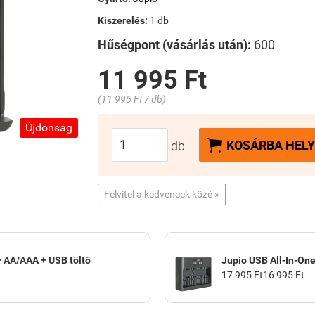
Kiszerelés:
1 db
Hűségpont (vásárlás után):
600
11 995 Ft
(11 995 Ft / db)
Újdonság

KOSÁRBA HELY
db
Felvitel a kedvencek közé »
 + AA/AAA + USB töltő
Jupio USB All-In-One
17 995 Ft
16 995 Ft