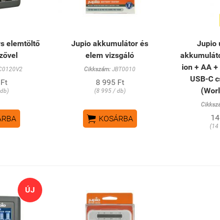
s elemtöltő
Jupio akkumulátor és
Jupio 
lzővel
elem vizsgáló
akkumulátor
ion + AA +
C0120V2
Cikkszám:
JBT0010
USB-C c
 Ft
8 995 Ft
(Worl
 db)
(8 995 / db)
Cikksz

14
ÁRBA
KOSÁRBA
(14
ÚJ