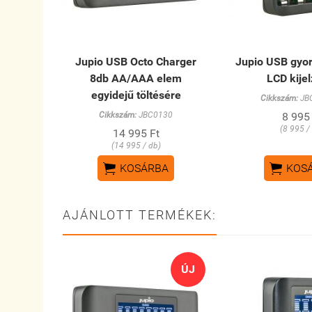
Jupio USB Octo Charger
Jupio USB gyor
8db AA/AAA elem
LCD kije
egyidejű töltésére
Cikkszám:
JB
Cikkszám:
JBC0130
8 995
(8 995 /
14 995 Ft
(14 995 / db)


KOSÁRBA
KOS
AJÁNLOTT TERMÉKEK:
ÚJ