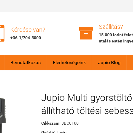


Szállítás?
Kérdése van?
15.000 forint fele
+36-1/704-5000
utalás estén ingy
Bemutatkozás
Elérhetőségeink
Jupio-Blog
Jupio Multi gyorstöltő
állítható töltési sebes
Cikkszám:
JBC0160
Gyártó:
Jupio