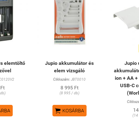
s elemtöltő
Jupio akkumulátor és
Jupio 
lzővel
elem vizsgáló
akkumulátor
ion + AA +
C0120V2
Cikkszám:
JBT0010
USB-C c
 Ft
8 995 Ft
(Worl
 db)
(8 995 / db)
Cikksz

14
ÁRBA
KOSÁRBA
(14