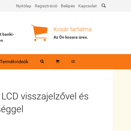

Nyitólap
Regisztráció
Belépés
Kapcsolat

Kosár tartalma
tt banki-
Az Ön kosara
üres
.
en
Termékvideók



 LCD visszajelzővel és
séggel