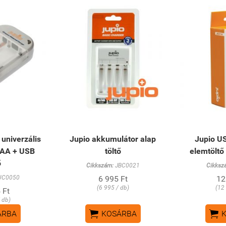
univerzális
Jupio akkumulátor alap
Jupio US
AAA + USB
töltő
elemtöltő 
ő
Cikkszám:
JBC0021
Cikksz
UC0050
6 995 Ft
12
(6 995 / db)
(12
 Ft
 db)


ÁRBA
KOSÁRBA