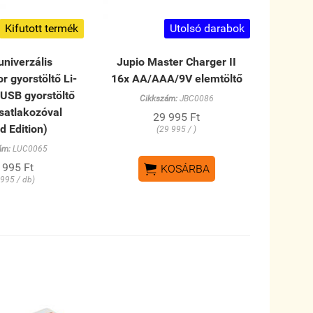
Kifutott termék
Utolsó darabok
univerzális
Jupio Master Charger II
 gyorstöltő Li-
16x AA/AAA/9V elemtöltő
 USB gyorstöltő
Cikkszám:
JBC0086
satlakozóval
29 995 Ft
d Edition)
(29 995 / )
ám:
LUC0065

 995 Ft
KOSÁRBA
 995 / db)