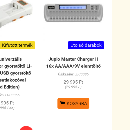
Kifutott termék
Utolsó darabok
univerzális
Jupio Master Charger II
 gyorstöltő Li-
16x AA/AAA/9V elemtöltő
 USB gyorstöltő
Cikkszám:
JBC0086
satlakozóval
29 995 Ft
d Edition)
(29 995 / )
ám:
LUC0065

 995 Ft
KOSÁRBA
 995 / db)