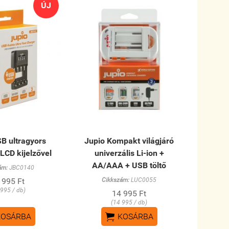
ÚJ
B ultragyors
Jupio Kompakt világjáró
LCD kijelzővel
univerzális Li-ion +
AA/AAA + USB töltő
ám:
JBC0140
 995 Ft
Cikkszám:
LUC0055
 995 / db)
14 995 Ft
(14 995 / db)

KOSÁRBA
KOSÁRBA