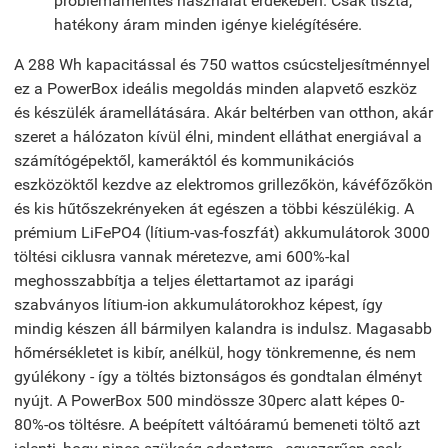
problémamentes használat érdekében. Csak tiszta,
hatékony áram minden igénye kielégítésére.
A 288 Wh kapacitással és 750 wattos csúcsteljesítménnyel
ez a PowerBox ideális megoldás minden alapvető eszköz
és készülék áramellátására. Akár beltérben van otthon, akár
szeret a hálózaton kívül élni, mindent elláthat energiával a
számítógépektől, kameráktól és kommunikációs
eszközöktől kezdve az elektromos grillezőkön, kávéfőzőkön
és kis hűtőszekrényeken át egészen a többi készülékig. A
prémium LiFePO4 (lítium-vas-foszfát) akkumulátorok 3000
töltési ciklusra vannak méretezve, ami 600%-kal
meghosszabbítja a teljes élettartamot az iparági
szabványos lítium-ion akkumulátorokhoz képest, így
mindig készen áll bármilyen kalandra is indulsz. Magasabb
hőmérsékletet is kibír, anélkül, hogy tönkremenne, és nem
gyúlékony - így a töltés biztonságos és gondtalan élményt
nyújt. A PowerBox 500 mindössze 30perc alatt képes 0-
80%-os töltésre. A beépített váltóáramú bemeneti töltő azt