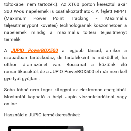
töltőkábel nem tartozék,). Az XT60 porton keresztül akár
300 W-os napelemek is csatlakoztathatók. A fejlett MPPT
(Maximum Power Point Tracking ~ Maximális
teljesítménypont követés) technológiának köszönhetően a
napelemek mindig a maximális töltési teljesítményt
termelik.
A
JUPIO PowerBOX500
a legjobb társad, amikor a
szabadban tartózkodsz, de tartalékként is működhet, ha
otthon áramszünet van. Bocsánat a köztünk élő
romantikusoktól, de a JUPIO PowerBOX500-el már nem kell
gyertyát gyújtani.
Soha többé nem fogsz kifogyni az elektromos energiából.
Mostantól kapható a helyi Jupio viszonteladóknál vagy
online.
Használd a JUPIO termékkeresőnket: