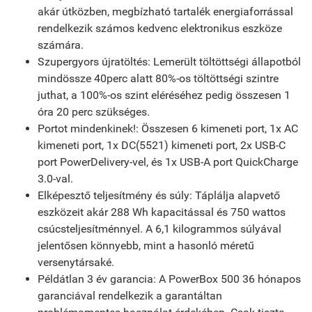
akár útközben, megbízható tartalék energiaforrással
rendelkezik számos kedvenc elektronikus eszköze
számára.
Szupergyors újratöltés: Lemerült töltöttségi állapotból
mindössze 40perc alatt 80%-os töltöttségi szintre
juthat, a 100%-os szint eléréséhez pedig összesen 1
óra 20 perc szükséges.
Portot mindenkinek!: Összesen 6 kimeneti port, 1x AC
kimeneti port, 1x DC(5521) kimeneti port, 2x USB-C
port PowerDelivery-vel, és 1x USB-A port QuickCharge
3.0-val.
Elképesztő teljesítmény és súly: Táplálja alapvető
eszközeit akár 288 Wh kapacitással és 750 wattos
csúcsteljesítménnyel. A 6,1 kilogrammos súlyával
jelentősen könnyebb, mint a hasonló méretű
versenytársaké.
Példátlan 3 év garancia: A PowerBox 500 36 hónapos
garanciával rendelkezik a garantáltan