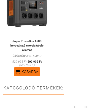
Jupio PowerBox 1500
hordozható energia tároló
állomás
Cikkszám:
JPB1500EU
529 995 Ft
509 995 Ft
(509 995 / )

KOSÁRBA
KAPCSOLÓDÓ TERMÉKEK: