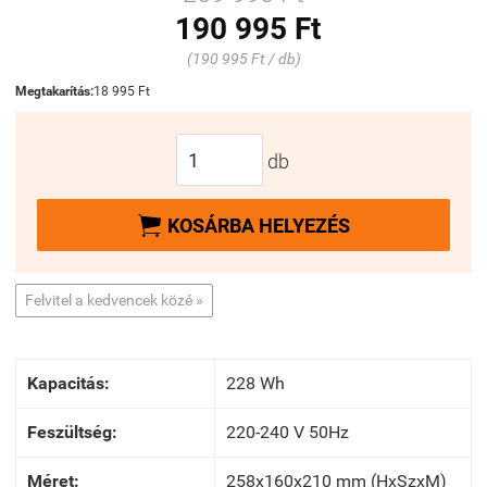
190 995 Ft
(190 995 Ft / db)
Megtakarítás:
18 995 Ft
db

KOSÁRBA HELYEZÉS
Felvitel a kedvencek közé »
Kapacitás:
228 Wh
Feszültség:
220-240 V 50Hz
Méret:
258x160x210 mm (HxSzxM)