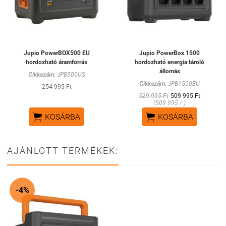
Jupio PowerBOX500 EU
Jupio PowerBox 1500
hordozható áramforrás
hordozható energia tároló
állomás
Cikkszám:
JPB500US
Cikkszám:
JPB1500EU
254 995 Ft
529 995 Ft
509 995 Ft
(509 995 / )


KOSÁRBA
KOSÁRBA
AJÁNLOTT TERMÉKEK:
-4%