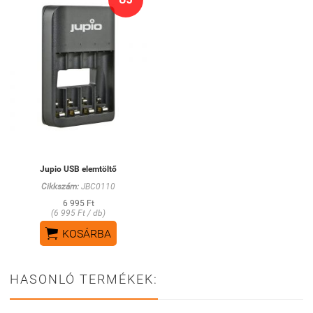
Jupio USB elemtöltő
Cikkszám:
JBC0110
6 995 Ft
(6 995 Ft / db)

KOSÁRBA
HASONLÓ TERMÉKEK: