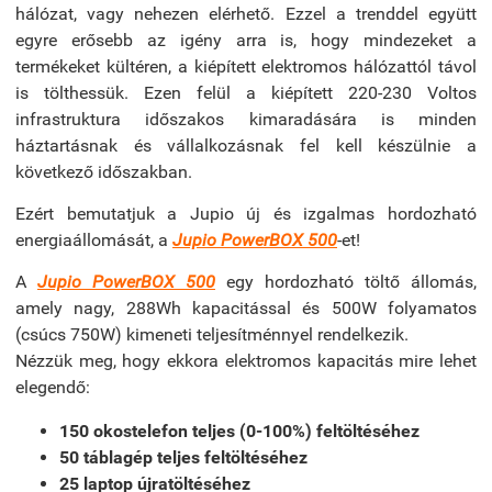
hálózat, vagy nehezen elérhető. Ezzel a trenddel együtt
egyre erősebb az igény arra is, hogy mindezeket a
termékeket kültéren, a kiépített elektromos hálózattól távol
is tölthessük. Ezen felül a kiépített 220-230 Voltos
infrastruktura időszakos kimaradására is minden
háztartásnak és vállalkozásnak fel kell készülnie a
következő időszakban.
Ezért bemutatjuk a Jupio új és izgalmas hordozható
energiaállomását, a
Jupio PowerBOX 500
-et!
A
Jupio PowerBOX 500
egy hordozható töltő állomás,
amely nagy, 288Wh kapacitással és 500W folyamatos
(csúcs 750W) kimeneti teljesítménnyel rendelkezik.
Nézzük meg, hogy ekkora elektromos kapacitás mire lehet
elegendő:
150 okostelefon teljes (0-100%) feltöltéséhez
50 táblagép teljes feltöltéséhez
25 laptop újratöltéséhez