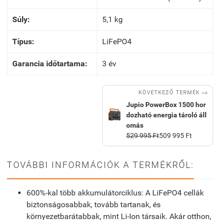
Súly:
5,1 kg
Típus:
LiFePO4
Garancia időtartama:
3 év

KÖVETKEZŐ TERMÉK
Jupio PowerBox 1500 hor
dozható energia tároló áll
omás
529 995 Ft
509 995 Ft
TOVÁBBI INFORMÁCIÓK A TERMÉKRŐL:
600%-kal több akkumulátorciklus: A LiFePO4 cellák
biztonságosabbak, tovább tartanak, és
környezetbarátabbak, mint Li-Ion társaik. Akár otthon,