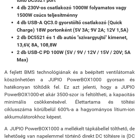
töltő DC5521 port
4 db 230V-os csatlakozó 1000W folyamatos vagy
1500W csúcs teljesítménny
4 db USB-A QC3.0 gyorstöltő csatlakozó (Quick
Charge) 18W portonként (5V 3A; 9V 2A; 12V 1,5A)
2 db DC5521 és 1 db autós "szivargyujtó" kimenet,
13,6V, 8A, 108,8W
2 db USB-C PD 100W (5V / 9V / 12V / 15V / 20V; 5A
Max)
A fejlett BMS technológiának és a beépített ventilátornak
köszönhetően a JUPIO PowerBOX1000 gyorsan és
hatékonyan töltődik fel. Ez azt jelenti, hogy a JUPIO
PowerBOX1000-et akár 3500-szor is feltöltheti, a kapacitás
minimális csökkenésével. Élettartama és töltési
ciklusszáma körülbelül 600%-a a hagyományos lítium-ion
akkumulátorokhoz képest.
A JUPIO PowerBOX1000 a mellékelt tápkábellel tölthető, de
lehetőség van napelemmel történő direkt DC töltésre is (DC