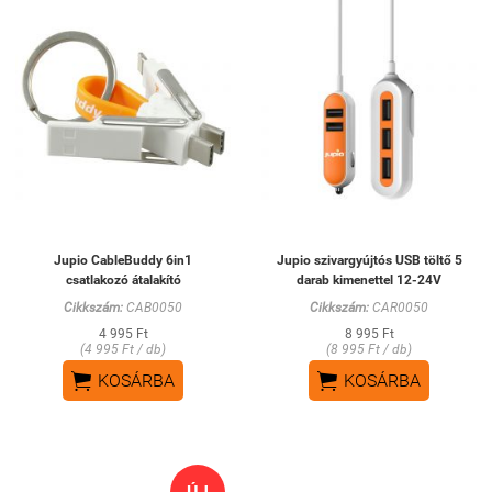
Jupio CableBuddy 6in1
Jupio szivargyújtós USB töltő 5
csatlakozó átalakító
darab kimenettel 12-24V
Cikkszám:
CAB0050
Cikkszám:
CAR0050
4 995 Ft
8 995 Ft
(4 995 Ft / db)
(8 995 Ft / db)


KOSÁRBA
KOSÁRBA
ÚJ