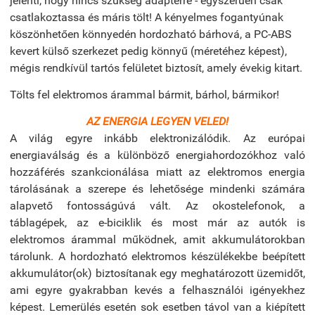
jelenti, hogy nincs szükség adapterre - egyszerűen csak
csatlakoztassa és máris tölt! A kényelmes fogantyúnak
köszönhetően könnyedén hordozható bárhová, a PC-ABS
kevert külső szerkezet pedig könnyű (méretéhez képest),
mégis rendkívül tartós felületet biztosít, amely évekig kitart.
Tölts fel elektromos árammal bármit, bárhol, bármikor!
AZ ENERGIA LEGYEN VELED!
A világ egyre inkább elektronizálódik. Az európai
energiaválság és a különböző energiahordozókhoz való
hozzáférés szankcionálása miatt az elektromos energia
tárolásának a szerepe és lehetősége mindenki számára
alapvető fontosságúvá vált. Az okostelefonok, a
táblagépek, az e-biciklik és most már az autók is
elektromos árammal működnek, amit akkumulátorokban
tárolunk. A hordozható elektromos készülékekbe beépített
akkumulátor(ok) biztosítanak egy meghatározott üzemidőt,
ami egyre gyakrabban kevés a felhasználói igényekhez
képest. Lemerülés esetén sok esetben távol van a kiépített