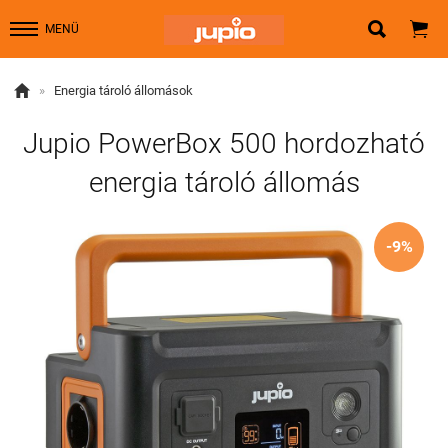


MENÜ

»
Energia tároló állomások
Jupio PowerBox 500 hordozható
energia tároló állomás
-9%