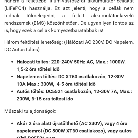
hanem a fejlettebb lítium-vasfoszfát akkumulátor cellákat
(LiFePO4) használja. Ez azt jelenti, hogy a cellák nem
tudnak túlmelegedni, a fejlett akkumulátor-kezelő
rendszernek (BMS) köszönhetően. De ugyanilyen fontos az
is, hogy ezek a cellák környezetbarátabbak is!
Három feltöltési lehetőség: (Hálózati AC 230V, DC Napelem,
DC Autós töltés)
Hálózati töltés: 220-240V 50Hz AC, Max.: 1000W,
1,5-2 óra töltési idő
Napelemes töltés: DC XT60 csatlakozón, 12-30V
10A Max.: 300W, 4-5 óra töltési idő
Autós töltés: DC5521 csatlakozón, 12-30V 7A, Max.:
200W, 6-15 óra töltési idő
Műszaki tulajdonságok:
Akár 2 óra alatt újratölthető (AC 230V), vagy 4 óra
napelemről (DC 300W XT60 csatlakozó), vagy autós