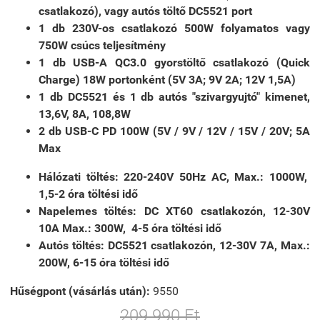
csatlakozó), vagy autós töltő DC5521 port
1 db 230V-os csatlakozó 500W folyamatos vagy
750W csúcs teljesítmény
1 db USB-A QC3.0 gyorstöltő csatlakozó (Quick
Charge) 18W portonként (5V 3A; 9V 2A; 12V 1,5A)
1 db DC5521 és 1 db autós "szivargyujtó" kimenet,
13,6V, 8A, 108,8W
2 db USB-C PD 100W (5V / 9V / 12V / 15V / 20V; 5A
Max
Hálózati töltés: 220-240V 50Hz AC, Max.: 1000W,
1,5-2 óra töltési idő
Napelemes töltés: DC XT60 csatlakozón, 12-30V
10A Max.: 300W, 4-5 óra töltési idő
Autós töltés: DC5521 csatlakozón, 12-30V 7A, Max.:
200W, 6-15 óra töltési idő
Hűségpont (vásárlás után):
9550
209 990 Ft