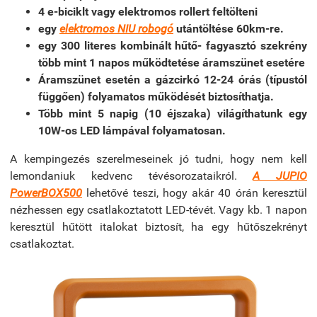
4 e-biciklt vagy elektromos rollert feltölteni
egy
elektromos NIU robogó
utántöltése 60km-re.
egy 300 literes kombinált hűtő- fagyasztó szekrény
több mint 1 napos működtetése áramszünet esetére
Áramszünet esetén a gázcirkó 12-24 órás (típustól
függően) folyamatos működését biztosíthatja.
Több mint 5 napig (10 éjszaka) világíthatunk egy
10W-os LED lámpával folyamatosan.
A kempingezés szerelmeseinek jó tudni, hogy nem kell
lemondaniuk kedvenc tévésorozataikról.
A JUPIO
PowerBOX500
lehetővé teszi, hogy akár 40 órán keresztül
nézhessen egy csatlakoztatott LED-tévét. Vagy kb. 1 napon
keresztül hűtött italokat biztosít, ha egy hűtőszekrényt
csatlakoztat.