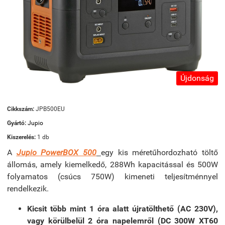
Újdonság
Cikkszám:
JPB500EU
Gyártó:
Jupio
Kiszerelés:
1 db
A
Jupio PowerBOX 500
egy kis méretűhordozható töltő
állomás, amely kiemelkedő, 288Wh kapacitással és 500W
folyamatos (csúcs 750W) kimeneti teljesítménnyel
rendelkezik.
Kicsit több mint 1 óra alatt újratölthető (AC 230V),
vagy körülbelül 2 óra napelemről (DC 300W XT60