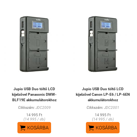
Jupio USB Duo töltő LCD
Jupio USB Duo töltő LCD
kijelzővel Panasonic DMW-
kijelzővel Canon LP-E6 / LP-6EN
BLF19E akkumulátorokhoz
akkumulátorokhoz
Cikkszám:
JDC2009
Cikkszám:
JDC2001
14 995 Ft
14 995 Ft
(14 995 / db)
(14 995 / db)


KOSÁRBA
KOSÁRBA