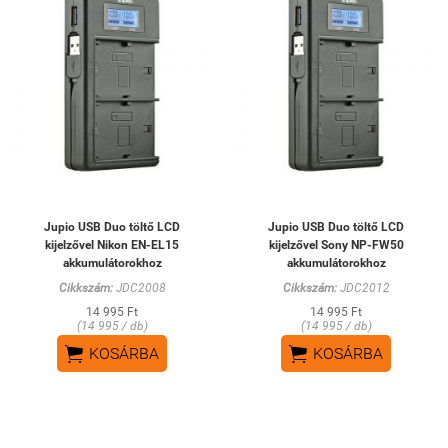
Jupio USB Duo töltő LCD
Jupio USB Duo töltő LCD
kijelzővel Nikon EN-EL15
kijelzővel Sony NP-FW50
akkumulátorokhoz
akkumulátorokhoz
Cikkszám:
JDC2008
Cikkszám:
JDC2012
14 995 Ft
14 995 Ft
(14 995 / db)
(14 995 / db)


KOSÁRBA
KOSÁRBA