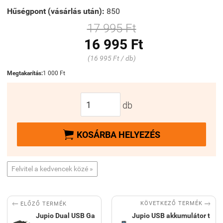
Hűségpont (vásárlás után):
850
17 995 Ft
16 995 Ft
(16 995 Ft / db)
Megtakarítás:
1 000 Ft
db

KOSÁRBA HELYEZÉS
Felvitel a kedvencek közé »


KÖVETKEZŐ TERMÉK
ELŐZŐ TERMÉK
Jupio Dual USB Ga
Jupio USB akkumulátor t