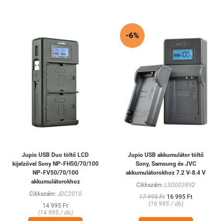
-6%
Jupio USB Duo töltő LCD
Jupio USB akkumulátor töltő
kijelzővel Sony NP-FH50/70/100
Sony, Samsung és JVC
NP-FV50/70/100
akkumulátorokhoz 7.2 V-8.4 V
akkumulátorokhoz
Cikkszám:
LSO0038V2
Cikkszám:
JDC2010
17 995 Ft
16 995 Ft
(16 995 / db)
14 995 Ft
(14 995 / db)