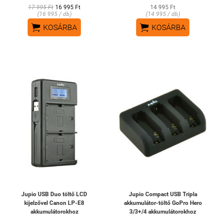
17 995 Ft
16 995 Ft
14 995 Ft
(16 995 / db)
(14 995 / db)


KOSÁRBA
KOSÁRBA
Jupio USB Duo töltő LCD
Jupio Compact USB Tripla
kijelzővel Canon LP-E8
akkumulátor-töltő GoPro Hero
akkumulátorokhoz
3/3+/4 akkumulátorokhoz