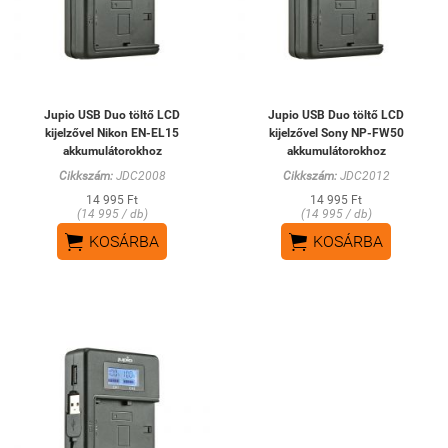
Jupio USB Duo töltő LCD
Jupio USB Duo töltő LCD
kijelzővel Nikon EN-EL15
kijelzővel Sony NP-FW50
akkumulátorokhoz
akkumulátorokhoz
Cikkszám:
JDC2008
Cikkszám:
JDC2012
14 995 Ft
14 995 Ft
(14 995 / db)
(14 995 / db)


KOSÁRBA
KOSÁRBA