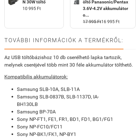
N 30W töltő
öltő Panasonic/Pentax
10 995 Ft
3.6V-4.2V akkumulátor
o...
17 995 Ft
16 995 Ft
TOVÁBBI INFORMÁCIÓK A TERMÉKRŐL:
Az USB töltőbázishoz 10 db cserélhető lapka tartozik,
melynek cseréjével több mint 30 féle akkumulátor tölthető.
Kompatibilis akkumulátorok:
Samsung SLB-10A, SLB-11A
Samsung SLB-0837B, SLB-1137D, IA-
BH130LB
Samsung BP-70A
Sony NP-FT1, FE1, FR1, BD1, FD1, BG1/FG1
Sony NP-FC10/FC11
Sony NP-BK1/FK1, NP-BY1