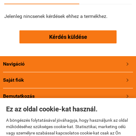
Jelenleg nincsenek kérdések ehhez a termékhez.
Kérdés küldése
Navigáció

Saját fiók

Bemutatkozás

Ez az oldal cookie-kat használ.
A Jupioról
A böngészés folytatásával jóváhagyja, hogy használjunk az oldal
működéséhez szükséges cookie-kat. Statisztikai, marketing célú
Holland energia, 3 év Garancia!
vagy személyre szabással kapcsolatos cookie-kat csak az Ön