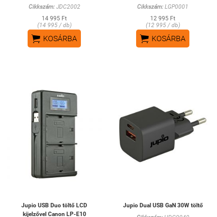
Cikkszám:
JDC2002
Cikkszám:
LGP0001
14 995 Ft
12 995 Ft
(14 995 / db)
(12 995 / db)


KOSÁRBA
KOSÁRBA
Jupio USB Duo töltő LCD
Jupio Dual USB GaN 30W töltő
kijelzővel Canon LP-E10