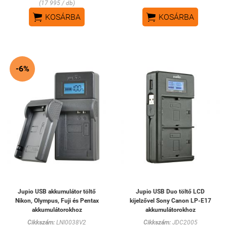
(17 995 / db)


KOSÁRBA
KOSÁRBA
-6%
Jupio USB akkumulátor töltő
Jupio USB Duo töltő LCD
Nikon, Olympus, Fuji és Pentax
kijelzővel Sony Canon LP-E17
akkumulátorokhoz
akkumulátorokhoz
Cikkszám:
LNI0038V2
Cikkszám:
JDC2005