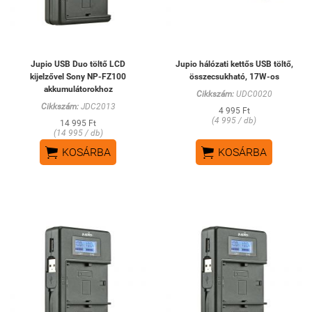
Jupio USB Duo töltő LCD
Jupio hálózati kettős USB töltő,
kijelzővel Sony NP-FZ100
összecsukható, 17W-os
akkumulátorokhoz
Cikkszám:
UDC0020
Cikkszám:
JDC2013
4 995 Ft
(4 995 / db)
14 995 Ft
(14 995 / db)


KOSÁRBA
KOSÁRBA