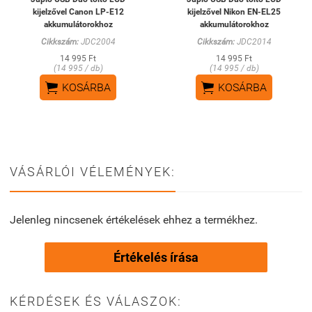
kijelzővel Canon LP-E12
kijelzővel Nikon EN-EL25
akkumulátorokhoz
akkumulátorokhoz
Cikkszám:
JDC2004
Cikkszám:
JDC2014
14 995 Ft
14 995 Ft
(14 995 / db)
(14 995 / db)


KOSÁRBA
KOSÁRBA
VÁSÁRLÓI VÉLEMÉNYEK:
Jelenleg nincsenek értékelések ehhez a termékhez.
Értékelés írása
KÉRDÉSEK ÉS VÁLASZOK: