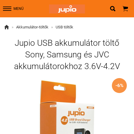


MENÜ

»
Akkumulátor-töltők
»
USB töltők
Jupio USB akkumulátor töltő
Sony, Samsung és JVC
akkumulátorokhoz 3.6V-4.2V
-6%