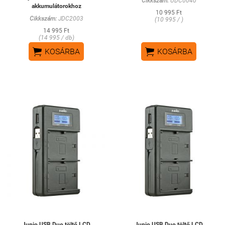
Cikkszám:
UDC0040
akkumulátorokhoz
10 995 Ft
Cikkszám:
JDC2003
(10 995 / )
14 995 Ft
(14 995 / db)


KOSÁRBA
KOSÁRBA
Jupio USB Duo töltő LCD
Jupio USB Duo töltő LCD