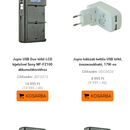
Jupio USB Duo töltő LCD
Jupio hálózati kettős USB töltő,
kijelzővel Sony NP-FZ100
összecsukható, 17W-os
akkumulátorokhoz
Cikkszám:
UDC0020
Cikkszám:
JDC2013
4 995 Ft
(4 995 / db)
14 995 Ft
(14 995 / db)


KOSÁRBA
KOSÁRBA