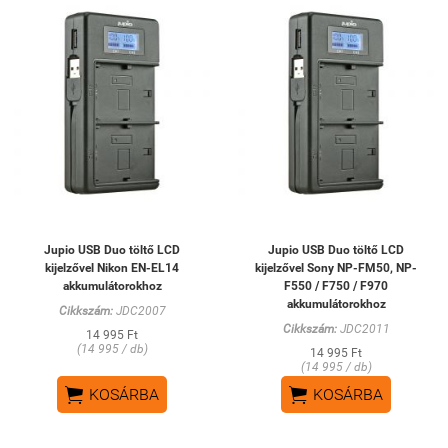
Jupio USB Duo töltő LCD
Jupio USB Duo töltő LCD
kijelzővel Nikon EN-EL14
kijelzővel Sony NP-FM50, NP-
akkumulátorokhoz
F550 / F750 / F970
akkumulátorokhoz
Cikkszám:
JDC2007
Cikkszám:
JDC2011
14 995 Ft
(14 995 / db)
14 995 Ft
(14 995 / db)


KOSÁRBA
KOSÁRBA