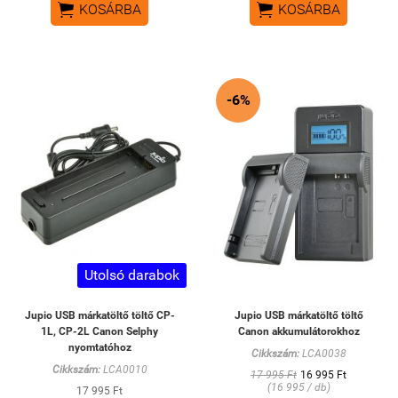


KOSÁRBA
KOSÁRBA
-6%
Utolsó darabok
Jupio USB márkatöltő töltő CP-
Jupio USB márkatöltő töltő
1L, CP-2L Canon Selphy
Canon akkumulátorokhoz
nyomtatóhoz
Cikkszám:
LCA0038
Cikkszám:
LCA0010
17 995 Ft
16 995 Ft
(16 995 / db)
17 995 Ft