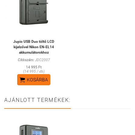
Jupio USB Duo töltő LCD
kijelzővel Nikon EN-EL14
akkumulátorokhoz
Cikkszám:
JDC2007
14 995 Ft
(14 995 / db)

KOSÁRBA
AJÁNLOTT TERMÉKEK: