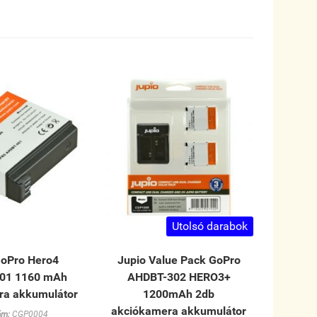
Utolsó darabok
GoPro Hero4
Jupio Value Pack GoPro
01 1160 mAh
AHDBT-302 HERO3+
ra akkumulátor
1200mAh 2db
akciókamera akkumulátor
ám:
CGP0004