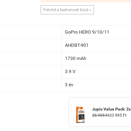
Felvitel a kedvencek közé »
GoPro HERO 9/10/11
AHDBT-901
1730 mAh
3.9 V
3 év
Jupio Value Pack: 2
35 995 Ft
33 995 Ft