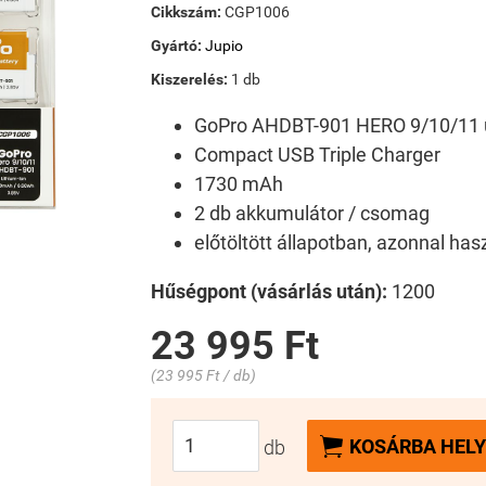
Cikkszám:
CGP1006
Gyártó:
Jupio
Kiszerelés:
1 db
GoPro AHDBT-901 HERO 9/10/11 u
Compact USB Triple Charger
1730 mAh
2 db akkumulátor / csomag
előtöltött állapotban, azonnal ha
Hűségpont (vásárlás után):
1200
23 995 Ft
(23 995 Ft / db)

KOSÁRBA HELY
db