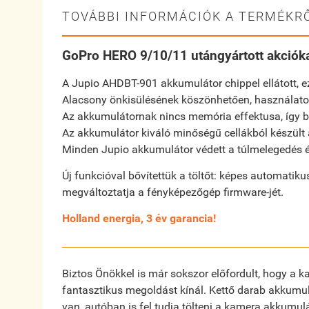
TOVÁBBI INFORMÁCIÓK A TERMÉKRŐ
GoPro HERO 9/10/11 utángyártott akció
A Jupio AHDBT-901 akkumulátor chippel ellátott, e
Alacsony önkisülésének köszönhetően, használaton
Az akkumulátornak nincs memória effektusa, így bár
Az akkumulátor kiváló minőségű cellákból készült
Minden Jupio akkumulátor védett a túlmelegedés és
Új funkcióval bővítettük a töltőt: képes automatikus
megváltoztatja a fényképezőgép firmware-jét.
Holland energia, 3 év garancia!
Biztos Önökkel is már sokszor előfordult, hogy a k
fantasztikus megoldást kínál. Kettő darab akkumulát
van, autóban is fel tudja tölteni a kamera akkumul