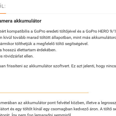
L:
kamera akkumulátor
zért kompatibilis a GoPro eredeti töltőjével és a GoPro HERO 9
 kívül tovább marad töltött állapotban, mint más akkumulátor
mikor tölthetjük a megfelelő töltő segítségével.
 a hosszú élettartam érdekében.
 rövidzárlat ellen.
an frissíteni az akkumulátor szoftvert. Ez azt jelenti, hogy ninc
amerában az akkumulátor pont felvétel közben, illetve a legross
ort és egy töltőt kínál egy csomagban kedvező áron. A töltő segí
átorát. Így nem fog lemaradni semmiről.