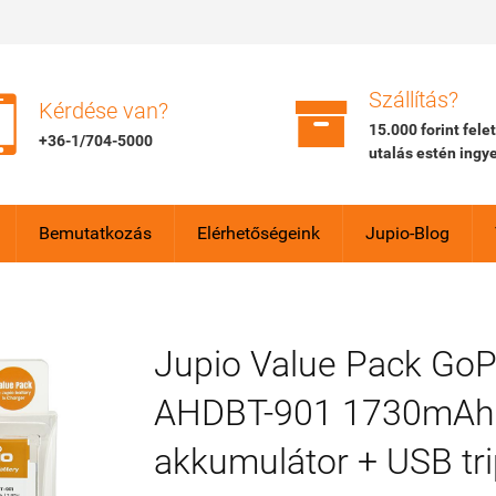


Szállítás?
Kérdése van?
15.000 forint fele
+36-1/704-5000
utalás estén ingy
Bemutatkozás
Elérhetőségeink
Jupio-Blog
Jupio Value Pack GoP
AHDBT-901 1730mAh 
akkumulátor + USB trip