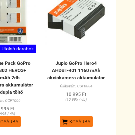
Utolsó darabok
ue Pack GoPro
Jupio GoPro Hero4
302 HERO3+
AHDBT-401 1160 mAh
0mAh 2db
akciókamera akkumulátor
ra akkumulátor
Cikkszám:
CGP0004
dupla töltő
10 995 Ft
(10 995 / db)
ám:
CGP1000
 995 Ft
 995 / db)

KOSÁRBA
KOSÁRBA