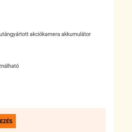
tángyártott akciókamera akkumulátor
sználható
EZÉS