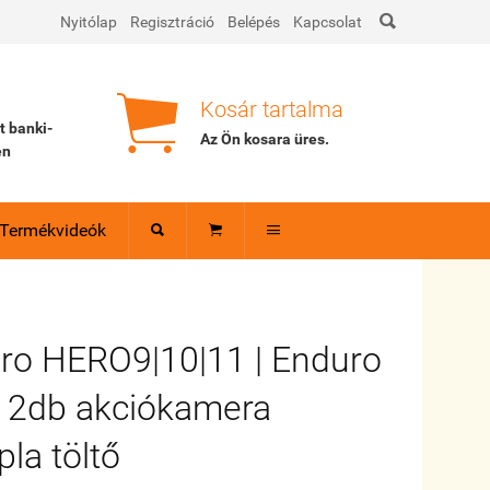

Nyitólap
Regisztráció
Belépés
Kapcsolat

Kosár tartalma
tt banki-
Az Ön kosara
üres
.
en
Termékvideók



ro HERO9|10|11 | Enduro
2db akciókamera
la töltő