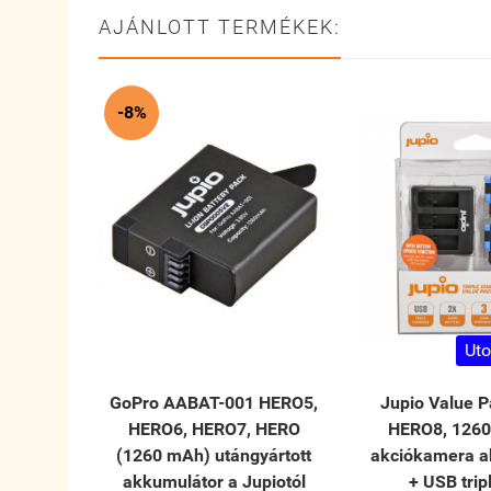
AJÁNLOTT TERMÉKEK:
-8%
Uto
GoPro AABAT-001 HERO5,
Jupio Value 
HERO6, HERO7, HERO
HERO8, 126
(1260 mAh) utángyártott
akciókamera a
akkumulátor a Jupiotól
+ USB tripl