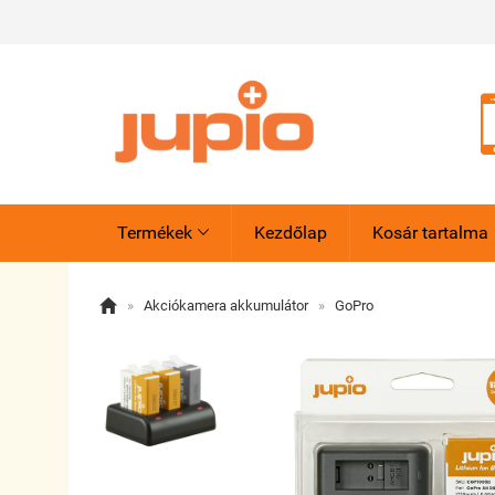
Termékek
Kezdőlap
Kosár tartalma


»
Akciókamera akkumulátor
»
GoPro