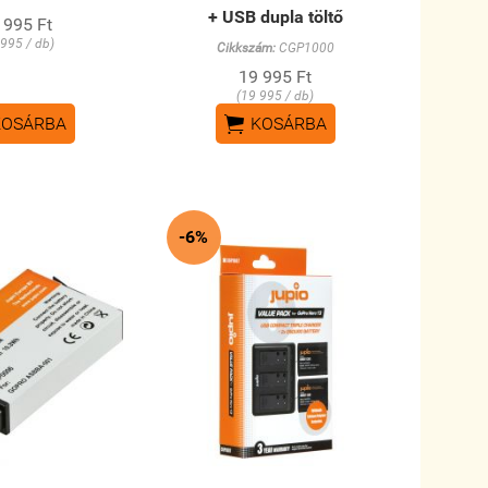
+ USB dupla töltő
 995 Ft
 995 / db)
Cikkszám:
CGP1000
19 995 Ft
(19 995 / db)

KOSÁRBA
KOSÁRBA
-6%