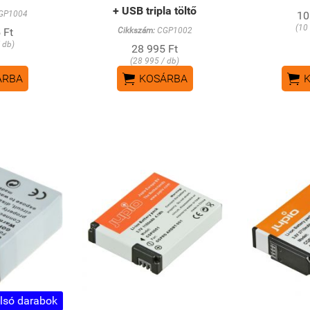
+ USB tripla töltő
GP1004
10
(10
 Ft
Cikkszám:
CGP1002
 db)
28 995 Ft
(28 995 / db)


ÁRBA
KOSÁRBA
lsó darabok