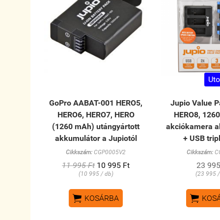
Uto
GoPro AABAT-001 HERO5,
Jupio Value 
HERO6, HERO7, HERO
HERO8, 126
(1260 mAh) utángyártott
akciókamera a
akkumulátor a Jupiotól
+ USB tripl
Cikkszám:
CGP0005V2
Cikkszám:
C
11 995 Ft
10 995 Ft
23 995
(10 995 / db)
(23 995 /


KOSÁRBA
KOS