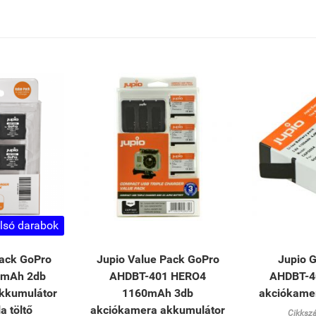
lsó darabok
Pack GoPro
Jupio Value Pack GoPro
Jupio 
0mAh 2db
AHDBT-401 HERO4
AHDBT-4
kkumulátor
1160mAh 3db
akciókame
a töltő
akciókamera akkumulátor
Cikksz