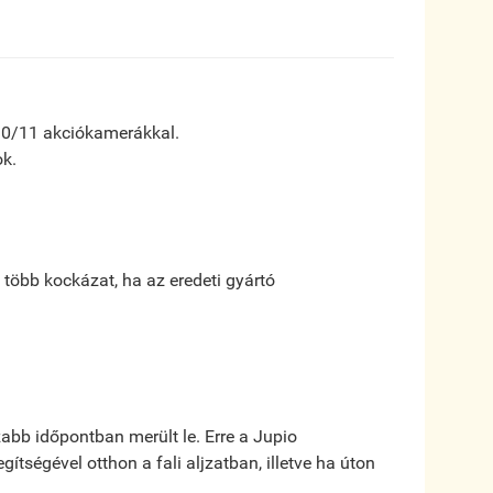
/10/11 akciókamerákkal.
ok.
s több kockázat, ha az eredeti gyártó
zabb időpontban merült le. Erre a Jupio
tségével otthon a fali aljzatban, illetve ha úton