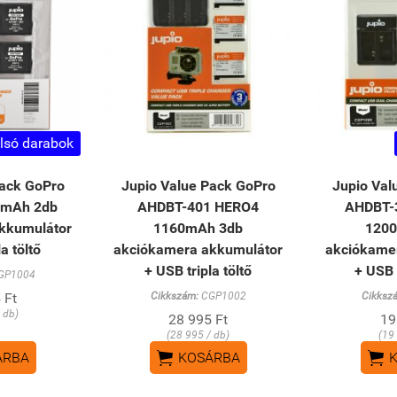
lsó darabok
Pack GoPro
Jupio Value Pack GoPro
Jupio Val
0mAh 2db
AHDBT-401 HERO4
AHDBT-
kkumulátor
1160mAh 3db
120
a töltő
akciókamera akkumulátor
akciókame
+ USB tripla töltő
+ USB 
GP1004
 Ft
Cikkszám:
CGP1002
Cikksz
 db)
28 995 Ft
19
(28 995 / db)
(19


ÁRBA
KOSÁRBA