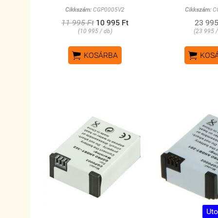
Cikkszám:
CGP0005V2
Cikkszám:
C
11 995 Ft
10 995 Ft
23 995
(10 995 / db)
(23 995 /


KOSÁRBA
KOS
Uto