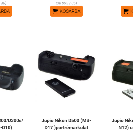
 db)
(38 995 / db)


ÁRBA
KOSÁRBA
300/D300s/
Jupio Nikon D500 (MB-
Jupio Nik
-D10)
D17 )portrémarkolat
N12) u