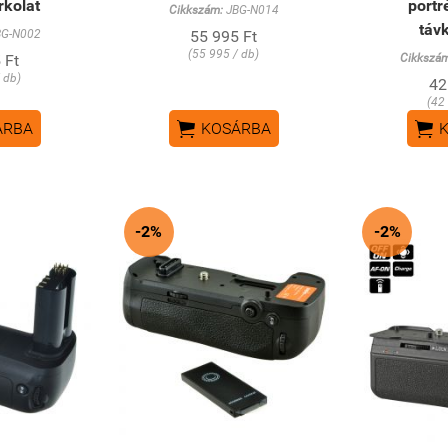
rkolat
portr
Cikkszám:
JBG-N014
távk
G-N002
55 995 Ft
(55 995 / db)
 Ft
Cikkszá
 db)
42
(42


ÁRBA
KOSÁRBA
-2%
-2%