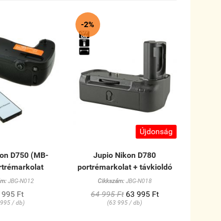
-2%
Újdonság
kon D750 (MB-
Jupio Nikon D780
rtrémarkolat
portrémarkolat + távkioldó
ám:
JBG-N012
Cikkszám:
JBG-N018
 995 Ft
64 995 Ft
63 995 Ft
 995 / db)
(63 995 / db)