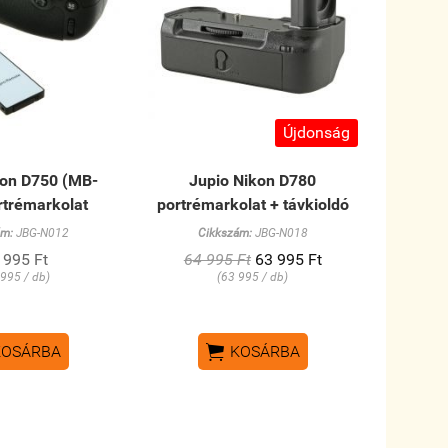
Újdonság
kon D750 (MB-
Jupio Nikon D780
rtrémarkolat
portrémarkolat + távkioldó
ám:
JBG-N012
Cikkszám:
JBG-N018
 995 Ft
64 995 Ft
63 995 Ft
 995 / db)
(63 995 / db)

KOSÁRBA
KOSÁRBA