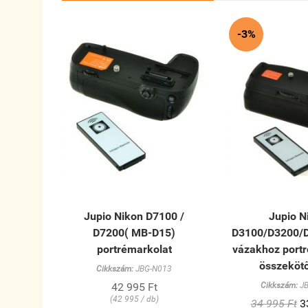
-3%
Jupio Nikon D7100 /
Jupio N
D7200( MB-D15)
D3100/D3200/
portrémarkolat
vázakhoz port
összeköt
Cikkszám:
JBG-N013
42 995 Ft
Cikkszám:
JB
(42 995 / db)
34 995 Ft
3