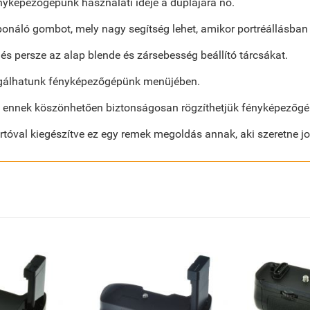
yképezőgépünk használati ideje a duplájára nő.
náló gombot, mely nagy segítség lehet, amikor portréállásban f
s persze az alap blende és zársebesség beállító tárcsákat.
vigálhatunk fényképezőgépünk menüjében.
t, ennek köszönhetően biztonságosan rögzíthetjük fényképezőgé
óval kiegészítve ez egy remek megoldás annak, aki szeretne jo