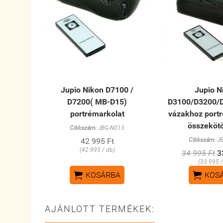
Jupio Nikon D7100 /
Jupio N
D7200( MB-D15)
D3100/D3200/
portrémarkolat
vázakhoz port
összeköt
Cikkszám:
JBG-N013
42 995 Ft
Cikkszám:
JB
(42 995 / db)
34 995 Ft
3
(33 995 /


KOSÁRBA
KOS
AJÁNLOTT TERMÉKEK: