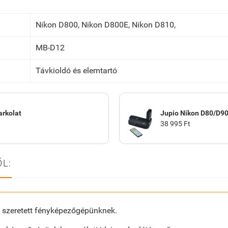
Nikon D800, Nikon D800E, Nikon D810,
MB-D12
Távkioldó és elemtartó
arkolat
Jupio Nikon D80/D90
38 995 Ft
L:
 szeretett fényképezőgépünknek.