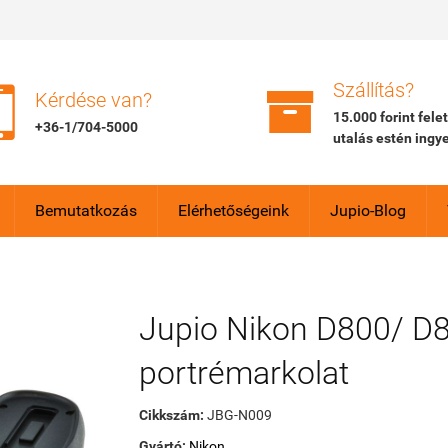


Szállítás?
Kérdése van?
15.000 forint fele
+36-1/704-5000
utalás estén ingy
Bemutatkozás
Elérhetőségeink
Jupio-Blog
Jupio Nikon D800/ D
portrémarkolat
Cikkszám:
JBG-N009
Gyártó:
Nikon