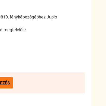
D810, fényképezőgéphez Jupio
t megfelelője
EZÉS