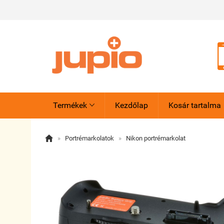
Termékek
Kezdőlap
Kosár tartalma


»
Portrémarkolatok
»
Nikon portrémarkolat