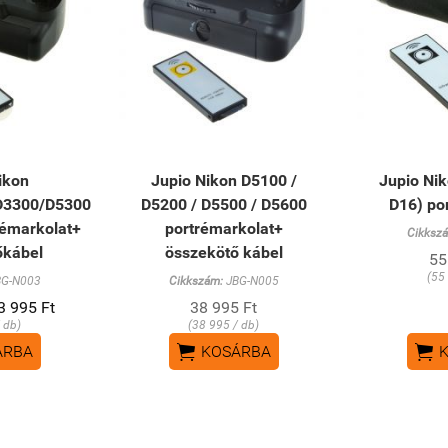
ikon
Jupio Nikon D5100 /
Jupio Ni
D3300/D5300
D5200 / D5500 / D5600
D16) po
rémarkolat+
portrémarkolat+
Cikksz
őkábel
összekötő kábel
55
(55
G-N003
Cikkszám:
JBG-N005
3 995 Ft
38 995 Ft
 db)
(38 995 / db)


ÁRBA
KOSÁRBA