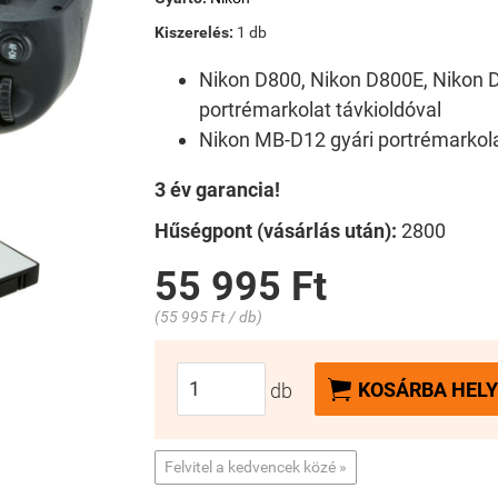
Kiszerelés:
1 db
Nikon D800, Nikon D800E, Nikon 
portrémarkolat távkioldóval
Nikon MB-D12 gyári portrémarkola
3 év garancia!
Hűségpont (vásárlás után):
2800
55 995 Ft
(55 995 Ft / db)

KOSÁRBA HELY
db
Felvitel a kedvencek közé »