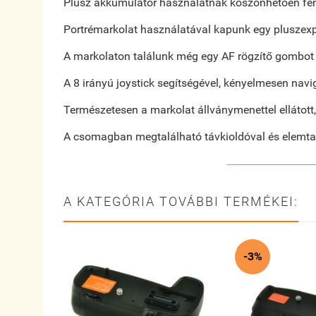
Plusz akkumulátor használatnak köszönhetően fén
Portrémarkolat használatával kapunk egy pluszexpo
A markolaton találunk még egy AF rögzítő gombot é
A 8 irányú joystick segítségével, kényelmesen na
Természetesen a markolat állványmenettel ellátot
A csomagban megtalálható távkioldóval és elemtart
A KATEGÓRIA TOVÁBBI TERMÉKEI:
-3%