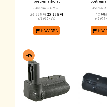
portrémarkolat
portréma
Cikkszám:
JBG-N007
Cikkszám:
JB
34 995 Ft
33 995 Ft
42 995
(33 995 / db)
(42 995 /


KOSÁRBA
KOS
-4%