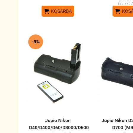
(33 995 /


KOSÁRBA
KOS
-3%
Jupio Nikon
Jupio Nikon D
D40/D40X/D60/D3000/D5000
D700 (MB