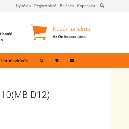

Nyitólap
Regisztráció
Belépés
Kapcsolat

Kosár tartalma
tt banki-
Az Ön kosara
üres
.
en
Termékvideók



810(MB-D12)