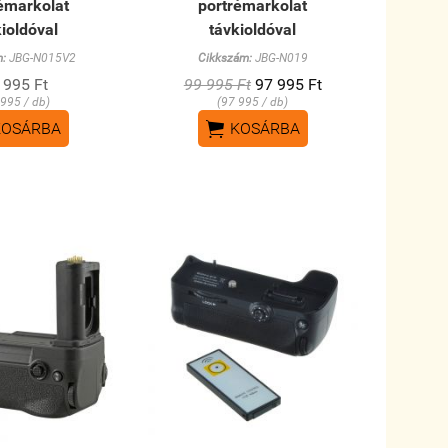
émarkolat
portrémarkolat
ioldóval
távkioldóval
m:
JBG-N015V2
Cikkszám:
JBG-N019
 995 Ft
99 995 Ft
97 995 Ft
 995 / db)
(97 995 / db)

KOSÁRBA
KOSÁRBA