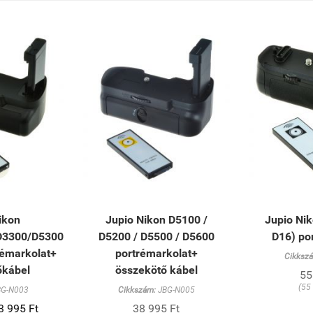
ikon
Jupio Nikon D5100 /
Jupio Ni
D3300/D5300
D5200 / D5500 / D5600
D16) po
rémarkolat+
portrémarkolat+
Cikksz
őkábel
összekötő kábel
55
(55
G-N003
Cikkszám:
JBG-N005
3 995 Ft
38 995 Ft