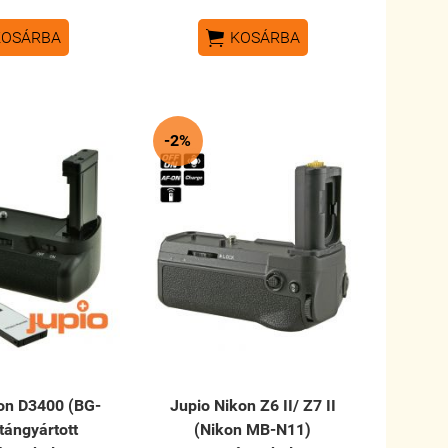

KOSÁRBA
KOSÁRBA
-2%
on D3400 (BG-
Jupio Nikon Z6 II/ Z7 II
tángyártott
(Nikon MB-N11)