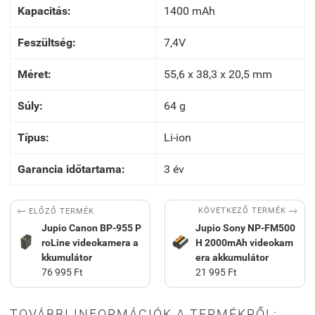
Kapacitás:
1400 mAh
Feszültség:
7,4V
Méret:
55,6 x 38,3 x 20,5 mm
Súly:
64 g
Típus:
Li-ion
Garancia időtartama:
3 év


KÖVETKEZŐ TERMÉK
ELŐZŐ TERMÉK
Jupio Canon BP-955 P
Jupio Sony NP-FM500
roLine videokamera a
H 2000mAh videokam
kkumulátor
era akkumulátor
76 995 Ft
21 995 Ft
TOVÁBBI INFORMÁCIÓK A TERMÉKRŐL: