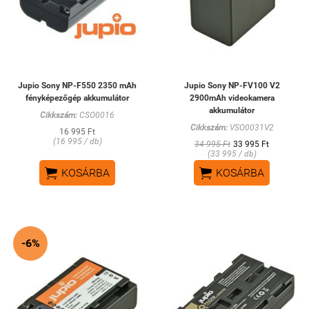
Jupio Sony NP-F550 2350 mAh
Jupio Sony NP-FV100 V2
fényképezőgép akkumulátor
2900mAh videokamera
akkumulátor
Cikkszám:
CSO0016
Cikkszám:
VSO0031V2
16 995 Ft
(16 995 / db)
34 995 Ft
33 995 Ft
(33 995 / db)


KOSÁRBA
KOSÁRBA
-6%