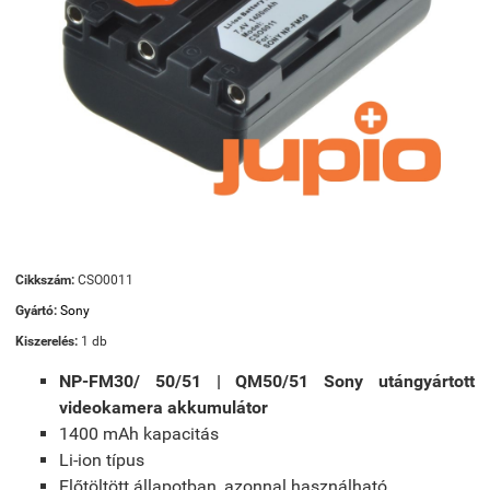
Cikkszám:
CSO0011
Gyártó:
Sony
Kiszerelés:
1 db
NP-FM30/ 50/51 | QM50/51 Sony utángyártott
videokamera akkumulátor
1400 mAh kapacitás
Li-ion típus
Előtöltött állapotban, azonnal használható