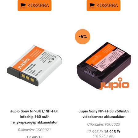


KOSÁRBA
KOSÁRBA
-6%
Jupio Sony NP-BG1/ NP-FG1
Jupio Sony NP-FH50 750mAh
Infochip 960 mAh
videokamera akkumulátor
fényképezőgép akkumulátor
Cikkszám:
VSO0023
Cikkszám:
CSO0021
17 995 Ft
16 995 Ft
(16 995 / db)
12 995 Ft