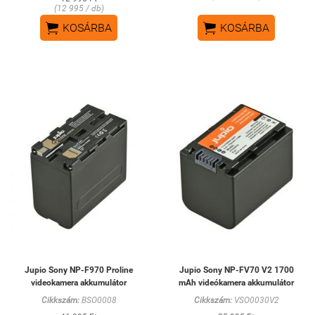
(12 995 / db)


KOSÁRBA
KOSÁRBA
Jupio Sony NP-F970 Proline
Jupio Sony NP-FV70 V2 1700
videokamera akkumulátor
mAh videókamera akkumulátor
Cikkszám:
BSO0008
Cikkszám:
VSO0030V2