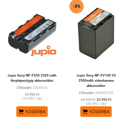
-3%
Jupio Sony NP-F550 2350 mAh
Jupio Sony NP-FV100 V2
fényképezőgép akkumulátor
2900mAh videokamera
akkumulátor
Cikkszám:
CSO0016
Cikkszám:
VSO0031V2
16 995 Ft
(16 995 / db)
34 995 Ft
33 995 Ft
(33 995 / db)


KOSÁRBA
KOSÁRBA