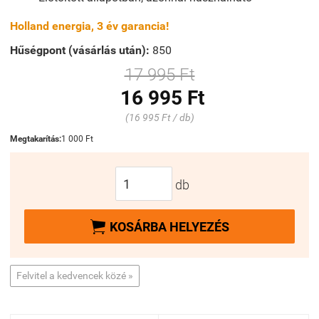
Holland energia, 3 év garancia!
Hűségpont (vásárlás után):
850
17 995 Ft
16 995 Ft
(16 995 Ft / db)
Megtakarítás:
1 000 Ft
db

KOSÁRBA HELYEZÉS
Felvitel a kedvencek közé »