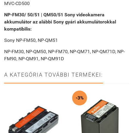
MVC-CD500
NP-FM30/ 50/51 | QM50/51 Sony videokamera
akkumulátor az alábbi Sony gyári akkumulátorokkal
kompatibilis:
Sony NP-FM50, NP-QM51
NP-FM30, NP-QM50, NP-FM70, NP-QM71, NP-QM71D, NP-
FM90, NP-QM91, NP-QM91D
A KATEGÓRIA TOVÁBBI TERMÉKEI:
-3%