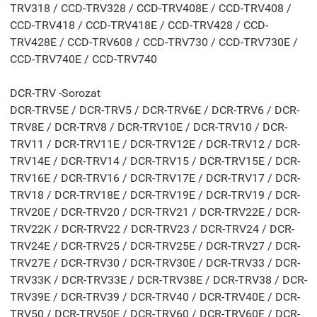
TRV318 / CCD-TRV328 / CCD-TRV408E / CCD-TRV408 /
CCD-TRV418 / CCD-TRV418E / CCD-TRV428 / CCD-
TRV428E / CCD-TRV608 / CCD-TRV730 / CCD-TRV730E /
CCD-TRV740E / CCD-TRV740
DCR-TRV -Sorozat
DCR-TRV5E / DCR-TRV5 / DCR-TRV6E / DCR-TRV6 / DCR-
TRV8E / DCR-TRV8 / DCR-TRV10E / DCR-TRV10 / DCR-
TRV11 / DCR-TRV11E / DCR-TRV12E / DCR-TRV12 / DCR-
TRV14E / DCR-TRV14 / DCR-TRV15 / DCR-TRV15E / DCR-
TRV16E / DCR-TRV16 / DCR-TRV17E / DCR-TRV17 / DCR-
TRV18 / DCR-TRV18E / DCR-TRV19E / DCR-TRV19 / DCR-
TRV20E / DCR-TRV20 / DCR-TRV21 / DCR-TRV22E / DCR-
TRV22K / DCR-TRV22 / DCR-TRV23 / DCR-TRV24 / DCR-
TRV24E / DCR-TRV25 / DCR-TRV25E / DCR-TRV27 / DCR-
TRV27E / DCR-TRV30 / DCR-TRV30E / DCR-TRV33 / DCR-
TRV33K / DCR-TRV33E / DCR-TRV38E / DCR-TRV38 / DCR-
TRV39E / DCR-TRV39 / DCR-TRV40 / DCR-TRV40E / DCR-
TRV50 / DCR-TRV50E / DCR-TRV60 / DCR-TRV60E / DCR-