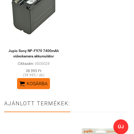
Jupio Sony NP-F970 7400mAh
videokamera akkumulátor
Cikkszám:
VSO0028
38 995 Ft
(38 995 / db)

KOSÁRBA
AJÁNLOTT TERMÉKEK:
ÚJ