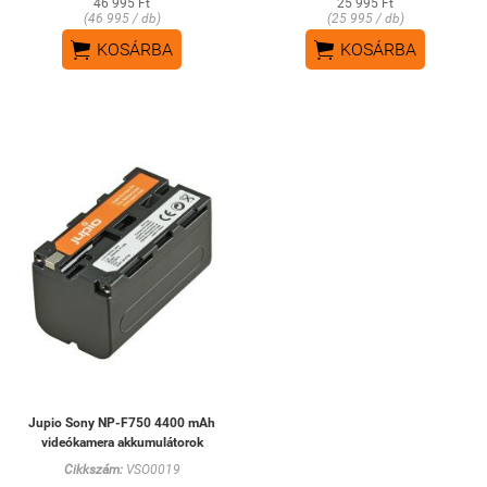
46 995 Ft
25 995 Ft
(46 995 / db)
(25 995 / db)


KOSÁRBA
KOSÁRBA
Jupio Sony NP-F750 4400 mAh
videókamera akkumulátorok
Cikkszám:
VSO0019