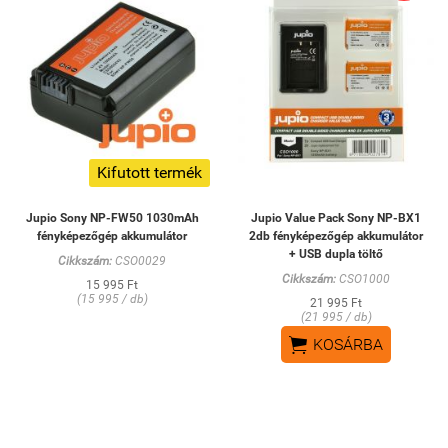
Kifutott termék
Jupio Sony NP-FW50 1030mAh
Jupio Value Pack Sony NP-BX1
fényképezőgép akkumulátor
2db fényképezőgép akkumulátor
+ USB dupla töltő
Cikkszám:
CSO0029
Cikkszám:
CSO1000
15 995 Ft
(15 995 / db)
21 995 Ft
(21 995 / db)

KOSÁRBA