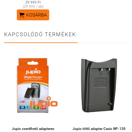
29 995 Ft
(29 995 / db)

KOSÁRBA
KAPCSOLÓDÓ TERMÉKEK:
Jupio cserélhető adapteres
Jupio töltő adapter Casio NP-130