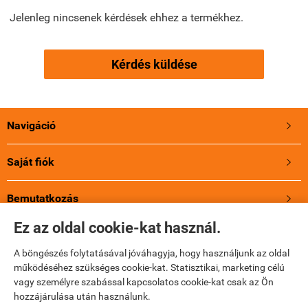
Jelenleg nincsenek kérdések ehhez a termékhez.
Kérdés küldése
Navigáció

Saját fiók

Bemutatkozás

Ez az oldal cookie-kat használ.
A Jupioról
A böngészés folytatásával jóváhagyja, hogy használjunk az oldal
működéséhez szükséges cookie-kat. Statisztikai, marketing célú
Holland energia, 3 év Garancia!
vagy személyre szabással kapcsolatos cookie-kat csak az Ön
hozzájárulása után használunk.