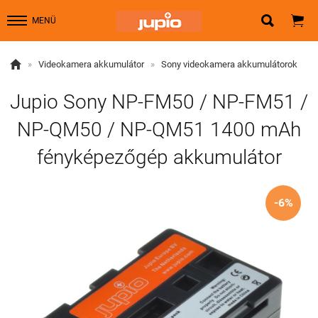


MENÜ

»
Videokamera akkumulátor
»
Sony videokamera akkumulátorok
Jupio Sony NP-FM50 / NP-FM51 /
NP-QM50 / NP-QM51 1400 mAh
fényképezőgép akkumulátor
-6%