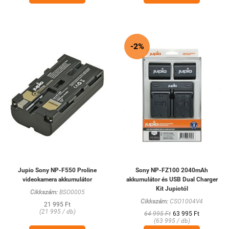
-2%
Jupio Sony NP-F550 Proline
Sony NP-FZ100 2040mAh
videokamera akkumulátor
akkumulátor és USB Dual Charger
Kit Jupiotól
Cikkszám:
BSO0005
Cikkszám:
CSO1004V4
21 995 Ft
(21 995 / db)
64 995 Ft
63 995 Ft
(63 995 / db)