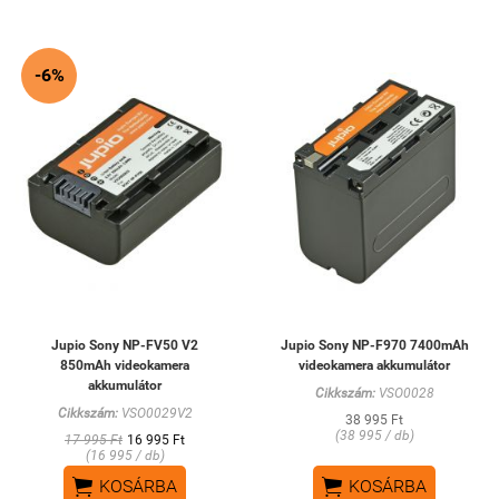
-6%
Jupio Sony NP-FV50 V2
Jupio Sony NP-F970 7400mAh
850mAh videokamera
videokamera akkumulátor
akkumulátor
Cikkszám:
VSO0028
Cikkszám:
VSO0029V2
38 995 Ft
(38 995 / db)
17 995 Ft
16 995 Ft
(16 995 / db)


KOSÁRBA
KOSÁRBA