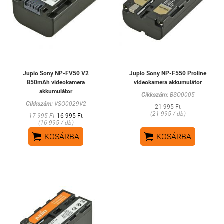
Jupio Sony NP-FV50 V2
Jupio Sony NP-F550 Proline
850mAh videokamera
videokamera akkumulátor
akkumulátor
Cikkszám:
BSO0005
Cikkszám:
VSO0029V2
21 995 Ft
(21 995 / db)
17 995 Ft
16 995 Ft
(16 995 / db)


KOSÁRBA
KOSÁRBA