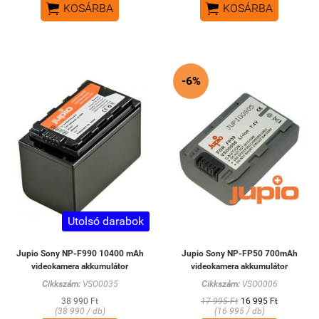


KOSÁRBA
KOSÁRBA
-6%
Utolsó darabok
Jupio Sony NP-F990 10400 mAh
Jupio Sony NP-FP50 700mAh
videokamera akkumulátor
videokamera akkumulátor
Cikkszám:
VSO0035
Cikkszám:
VSO0006
38 990 Ft
17 995 Ft
16 995 Ft
(38 990 / db)
(16 995 / db)