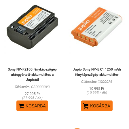
Sony NP-FZ100 fényképezőgép
Jupio Sony NP-BX1 1250 mAh
utángyártott-akkumulátor, a
fényképezőgép akkumulátor
Jupiotól
Cikkszám:
CSO0026
Cikkszám:
CSO0030V3
10 995 Ft
(10 995 / db)
27 995 Ft
(27 995 / db)


KOSÁRBA
KOSÁRBA