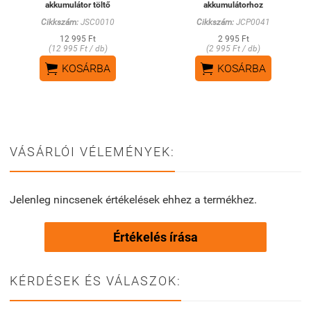
akkumulátor töltő
akkumulátorhoz
Cikkszám:
JSC0010
Cikkszám:
JCP0041
12 995 Ft
2 995 Ft
(12 995 Ft / db)
(2 995 Ft / db)


KOSÁRBA
KOSÁRBA
VÁSÁRLÓI VÉLEMÉNYEK:
Jelenleg nincsenek értékelések ehhez a termékhez.
Értékelés írása
KÉRDÉSEK ÉS VÁLASZOK: