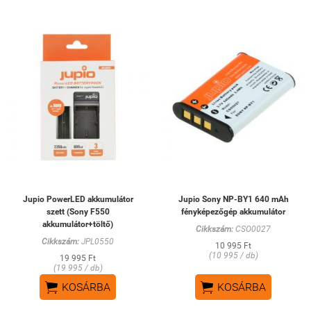
Jupio PowerLED akkumulátor
Jupio Sony NP-BY1 640 mAh
szett (Sony F550
fényképezőgép akkumulátor
akkumulátor+töltő)
Cikkszám:
CSO0027
Cikkszám:
JPL0550
10 995 Ft
(10 995 / db)
19 995 Ft
(19 995 / db)


KOSÁRBA
KOSÁRBA