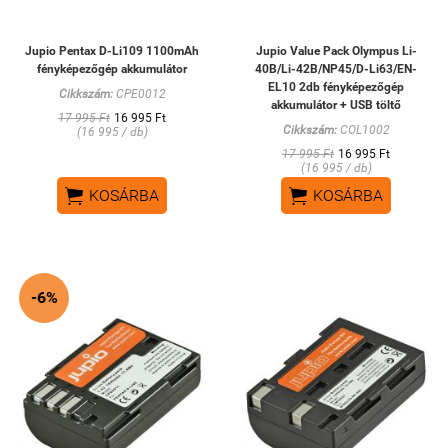
Jupio Pentax D-Li109 1100mAh
Jupio Value Pack Olympus Li-
fényképezőgép akkumulátor
40B/Li-42B/NP45/D-Li63/EN-
EL10 2db fényképezőgép
Cikkszám:
CPE0012
akkumulátor + USB töltő
17 995 Ft
16 995 Ft
Cikkszám:
COL1002
(16 995 / db)
17 995 Ft
16 995 Ft
(16 995 / db)


KOSÁRBA
KOSÁRBA
-6%