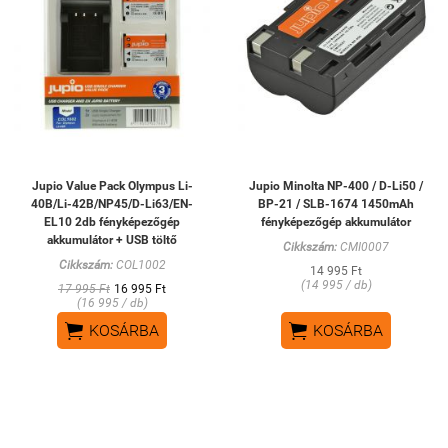
Jupio Value Pack Olympus Li-
Jupio Minolta NP-400 / D-Li50 /
40B/Li-42B/NP45/D-Li63/EN-
BP-21 / SLB-1674 1450mAh
EL10 2db fényképezőgép
fényképezőgép akkumulátor
akkumulátor + USB töltő
Cikkszám:
CMI0007
Cikkszám:
COL1002
14 995 Ft
(14 995 / db)
17 995 Ft
16 995 Ft
(16 995 / db)


KOSÁRBA
KOSÁRBA