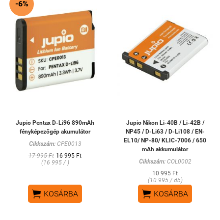
-6%
Jupio Pentax D-Li96 890mAh
Jupio Nikon Li-40B / Li-42B /
fényképezőgép akumulátor
NP45 / D-Li63 / D-Li108 / EN-
EL10/ NP-80/ KLIC-7006 / 650
Cikkszám:
CPE0013
mAh akkumulátor
17 995 Ft
16 995 Ft
Cikkszám:
COL0002
(16 995 / )
10 995 Ft
(10 995 / db)


KOSÁRBA
KOSÁRBA