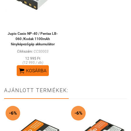
Jupio Casio NP-40 / Pentax LB-
060 /Kodak 1100mAh
fényképezőgép akkumulátor
Cikkszám:
CCS0003
12 995 Ft
(12 995 / db)

KOSÁRBA
AJÁNLOTT TERMÉKEK:
-6%
-6%