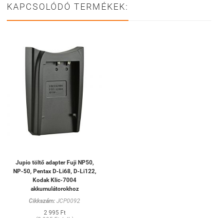
KAPCSOLÓDÓ TERMÉKEK:
Jupio töltő adapter Fuji NP50,
NP-50, Pentax D-Li68, D-Li122,
Kodak Klic-7004
akkumulátorokhoz
Cikkszám:
JCP0092
2 995 Ft