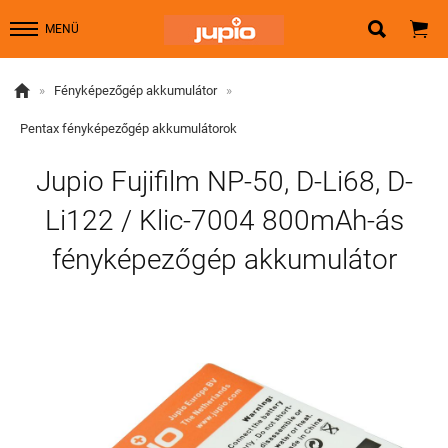


MENÜ

»
Fényképezőgép akkumulátor
»
Pentax fényképezőgép akkumulátorok
Jupio Fujifilm NP-50, D-Li68, D-
Li122 / Klic-7004 800mAh-ás
fényképezőgép akkumulátor