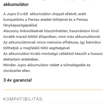
akkumulátor
A Jupio D-Li68 akkumulátor chippel ellátott, ezért
kompatibilis a Pentax eredeti töltőjével és a Pentax
fényképezőgépekkel.
Alacsony önkisülésének köszönhetően, használaton kívül
tovább marad töltött állapotban, mint más akkumulátorok.
Az akkumulátornak nincs memória effektusa, így bármikor
tölthetjük a megfelelő töltő segítségével.
Az akkumulátor kiváló minőségű cellákból készült a hosszú
élettartam érdekében.
Minden Jupio akkumulátor védett a túlmelegedés és
rövidzárlat ellen.
3 év garancia!
KOMPATIBILITÁS: