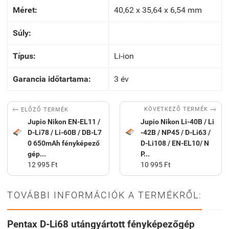
Méret:
40,62 x 35,64 x 6,54 mm
Súly:
Típus:
Li-ion
Garancia időtartama:
3 év


KÖVETKEZŐ TERMÉK
ELŐZŐ TERMÉK
Jupio Nikon EN-EL11 /
Jupio Nikon Li-40B / Li
D-Li78 / Li-60B / DB-L7
-42B / NP45 / D-Li63 /
0 650mAh fényképező
D-Li108 / EN-EL10/ N
gép...
P...
12 995 Ft
10 995 Ft
TOVÁBBI INFORMÁCIÓK A TERMÉKRŐL:
Pentax D-Li68 utángyártott fényképezőgép