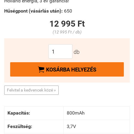
Holland energia, 3 év garancia!
Hűségpont (vásárlás után):
650
12 995 Ft
(12 995 Ft / db)
db

KOSÁRBA HELYEZÉS
Felvitel a kedvencek közé »
Kapacitás:
800mAh
Feszültség:
3,7V