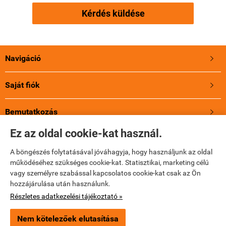
Kérdés küldése
Navigáció

Saját fiók

Bemutatkozás

Ez az oldal cookie-kat használ.
A Jupioról
A böngészés folytatásával jóváhagyja, hogy használjunk az oldal
működéséhez szükséges cookie-kat. Statisztikai, marketing célú
Holland energia, 3 év Garancia!
vagy személyre szabással kapcsolatos cookie-kat csak az Ön
hozzájárulása után használunk.
Elérhetőségek

Részletes adatkezelési tájékoztató »
Nem kötelezőek elutasítása
×
Ajánlott termék
jupio-akku.hu -
AdvesPhotoShop Kft.
-
ÁSZF
-
Adatkezelési tájékoztató