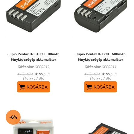
Jupio Pentax D-Li109 1100mAh
Jupio Pentax D-Li90 1600mAh
fényképezőgép akkumulátor
fényképezőgép akkumulátor
Cikkszám:
CPE0012
Cikkszám:
CPE0011
17 995 Ft
16 995 Ft
17 995 Ft
16 995 Ft
(16 995 / db)
(16 995 / db)


KOSÁRBA
KOSÁRBA
-6%