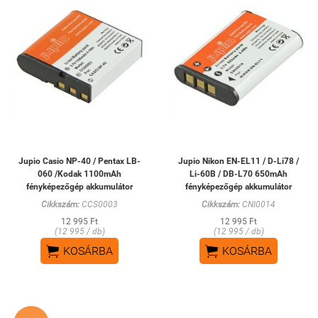
Jupio Casio NP-40 / Pentax LB-
Jupio Nikon EN-EL11 / D-Li78 /
060 /Kodak 1100mAh
Li-60B / DB-L70 650mAh
fényképezőgép akkumulátor
fényképezőgép akkumulátor
Cikkszám:
CCS0003
Cikkszám:
CNI0014
12 995 Ft
12 995 Ft
(12 995 / db)
(12 995 / db)


KOSÁRBA
KOSÁRBA