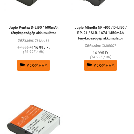
Jupio Pentax D-Li90 1600mAh
Jupio Minolta NP-400 / D-Li50 /
fényképezőgép akkumulátor
BP-21 / SLB-1674 1450mAh
fényképezőgép akkumulátor
Cikkszám:
CPE0011
Cikkszám:
CMI0007
17 995 Ft
16 995 Ft
(16 995 / db)
14 995 Ft
(14 995 / db)


KOSÁRBA
KOSÁRBA