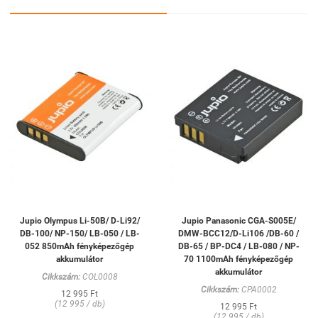
Jupio Olympus Li-50B/ D-Li92/
Jupio Panasonic CGA-S005E/
DB-100/ NP-150/ LB-050 / LB-
DMW-BCC12/D-Li106 /DB-60 /
052 850mAh fényképezőgép
DB-65 / BP-DC4 / LB-080 / NP-
akkumulátor
70 1100mAh fényképezőgép
akkumulátor
Cikkszám:
COL0008
Cikkszám:
CPA0002
12 995 Ft
(12 995 / db)
12 995 Ft
(12 995 / db)