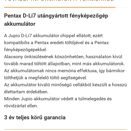
Pentax D-Li7 utángyártott fényképezőgép
akkumulátor
A Jupio D-Li7 akkumulátor chippel ellátott, ezért
kompatibilis a Pentax eredeti töltőjével és a Pentax
fényképezőgépekkel.
Alacsony önkisülésének köszönhetően, használaton kívül
tovább marad töltött állapotban, mint más akkumulátorok.
Az akkumulátornak nincs memória effektusa, így bármikor
tölthetjük a megfelelő töltő segítségével.
Az akkumulátor kiváló minőségű cellákból készült a hosszú
élettartam érdekében.
Minden Jupio akkumulátor védett a túlmelegedés és
rövidzárlat ellen.
3 év teljes körű garancia