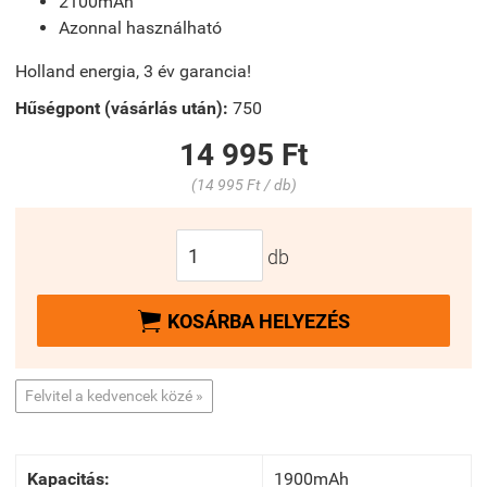
2100mAh
Azonnal használható
Holland energia, 3 év garancia!
Hűségpont (vásárlás után):
750
14 995 Ft
(14 995 Ft / db)
db

KOSÁRBA HELYEZÉS
Felvitel a kedvencek közé »
Kapacitás:
1900mAh