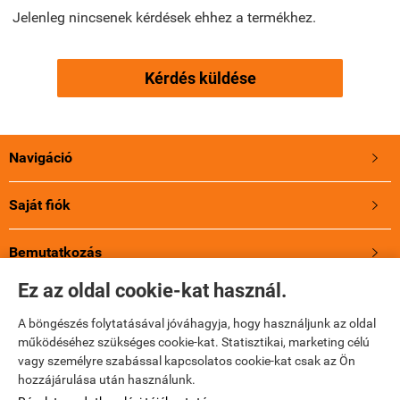
Jelenleg nincsenek kérdések ehhez a termékhez.
Kérdés küldése
Navigáció

Saját fiók

Bemutatkozás

Ez az oldal cookie-kat használ.
A Jupioról
A böngészés folytatásával jóváhagyja, hogy használjunk az oldal
működéséhez szükséges cookie-kat. Statisztikai, marketing célú
Holland energia, 3 év Garancia!
vagy személyre szabással kapcsolatos cookie-kat csak az Ön
hozzájárulása után használunk.
Elérhetőségek
