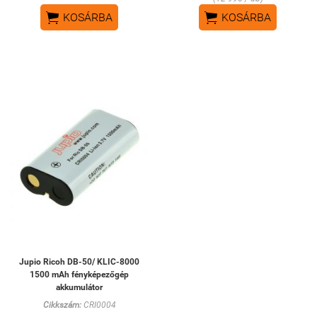


KOSÁRBA
KOSÁRBA
Jupio Ricoh DB-50/ KLIC-8000
1500 mAh fényképezőgép
akkumulátor
Cikkszám:
CRI0004