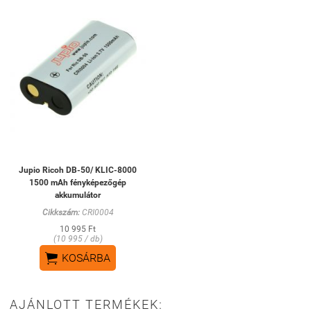
Jupio Ricoh DB-50/ KLIC-8000
1500 mAh fényképezőgép
akkumulátor
Cikkszám:
CRI0004
10 995 Ft
(10 995 / db)

KOSÁRBA
AJÁNLOTT TERMÉKEK: