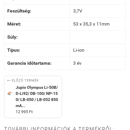
Feszültség:
3,7V
Méret:
53 x 35,3 x 11mm
Súly:
Típus:
Li-ion
Garancia időtartama:
3 év

ELŐZŐ TERMÉK
Jupio Olympus Li-50B/
D-Li92/ DB-100/ NP-15
0/ LB-050 / LB-052 850
mA...
12 995 Ft
TOVÁBBI INFORMÁCIÓK A TERMÉKRŐL: