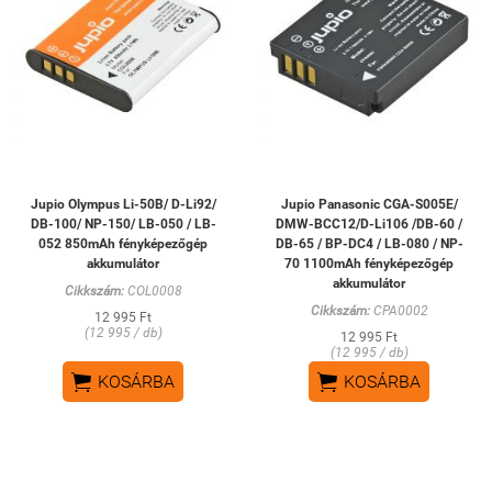
Jupio Olympus Li-50B/ D-Li92/
Jupio Panasonic CGA-S005E/
DB-100/ NP-150/ LB-050 / LB-
DMW-BCC12/D-Li106 /DB-60 /
052 850mAh fényképezőgép
DB-65 / BP-DC4 / LB-080 / NP-
akkumulátor
70 1100mAh fényképezőgép
akkumulátor
Cikkszám:
COL0008
Cikkszám:
CPA0002
12 995 Ft
(12 995 / db)
12 995 Ft
(12 995 / db)


KOSÁRBA
KOSÁRBA